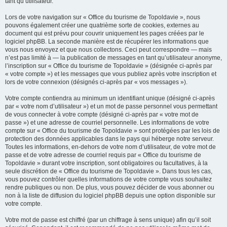
tant qu’utilisateur.
Lors de votre navigation sur « Office du tourisme de Topoldavie », nous
pouvons également créer une quatrième sorte de cookies, externes au
document qui est prévu pour couvrir uniquement les pages créées par le
logiciel phpBB. La seconde manière est de récupérer les informations que
vous nous envoyez et que nous collectons. Ceci peut correspondre — mais
n’est pas limité à — la publication de messages en tant qu’utilisateur anonyme,
l’inscription sur « Office du tourisme de Topoldavie » (désignée ci-après par
« votre compte ») et les messages que vous publiez après votre inscription et
lors de votre connexion (désignés ci-après par « vos messages »).
Votre compte contiendra au minimum un identifiant unique (désigné ci-après
par « votre nom d’utilisateur ») et un mot de passe personnel vous permettant
de vous connecter à votre compte (désigné ci-après par « votre mot de
passe ») et une adresse de courriel personnelle. Les informations de votre
compte sur « Office du tourisme de Topoldavie » sont protégées par les lois de
protection des données applicables dans le pays qui héberge notre serveur.
Toutes les informations, en-dehors de votre nom d’utilisateur, de votre mot de
passe et de votre adresse de courriel requis par « Office du tourisme de
Topoldavie » durant votre inscription, sont obligatoires ou facultatives, à la
seule discrétion de « Office du tourisme de Topoldavie ». Dans tous les cas,
vous pouvez contrôler quelles informations de votre compte vous souhaitez
rendre publiques ou non. De plus, vous pouvez décider de vous abonner ou
non à la liste de diffusion du logiciel phpBB depuis une option disponible sur
votre compte.
Votre mot de passe est chiffré (par un chiffrage à sens unique) afin qu’il soit