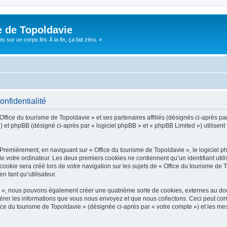
e de Topoldavie
sur un corps fini. À la fin, ça fait zéro. »
onfidentialité
Office du tourisme de Topoldavie » et ses partenaires affiliés (désignés ci-après par
 et phpBB (désigné ci-après par « logiciel phpBB » et « phpBB Limited ») utilisent t
 Premièrement, en naviguant sur « Office du tourisme de Topoldavie », le logiciel 
de votre ordinateur. Les deux premiers cookies ne contiennent qu’un identifiant util
okie sera créé lors de votre navigation sur les sujets de « Office du tourisme de To
n tant qu’utilisateur.
ie », nous pouvons également créer une quatrième sorte de cookies, externes au d
érer les informations que vous nous envoyez et que nous collectons. Ceci peut cor
fice du tourisme de Topoldavie » (désignée ci-après par « votre compte ») et les mes