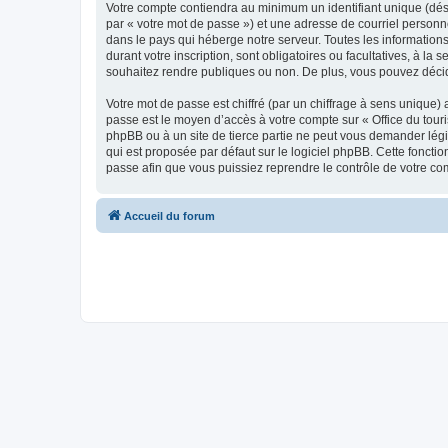
Votre compte contiendra au minimum un identifiant unique (dés
par « votre mot de passe ») et une adresse de courriel personn
dans le pays qui héberge notre serveur. Toutes les informations
durant votre inscription, sont obligatoires ou facultatives, à l
souhaitez rendre publiques ou non. De plus, vous pouvez décide
Votre mot de passe est chiffré (par un chiffrage à sens unique) 
passe est le moyen d’accès à votre compte sur « Office du tour
phpBB ou à un site de tierce partie ne peut vous demander légi
qui est proposée par défaut sur le logiciel phpBB. Cette foncti
passe afin que vous puissiez reprendre le contrôle de votre co
Accueil du forum