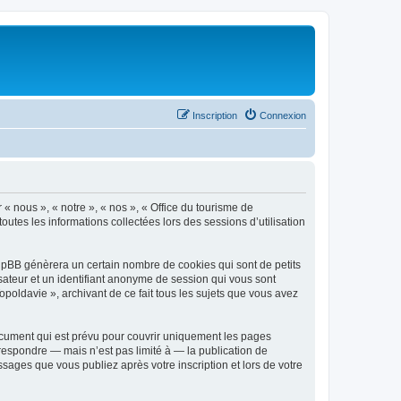
Inscription
Connexion
 « nous », « notre », « nos », « Office du tourisme de
outes les informations collectées lors des sessions d’utilisation
phpBB génèrera un certain nombre de cookies qui sont de petits
isateur et un identifiant anonyme de session qui vous sont
poldavie », archivant de ce fait tous les sujets que vous avez
ocument qui est prévu pour couvrir uniquement les pages
respondre — mais n’est pas limité à — la publication de
sages que vous publiez après votre inscription et lors de votre