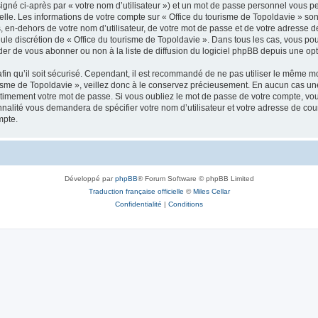
igné ci-après par « votre nom d’utilisateur ») et un mot de passe personnel vous p
elle. Les informations de votre compte sur « Office du tourisme de Topoldavie » so
, en-dehors de votre nom d’utilisateur, de votre mot de passe et de votre adresse d
a seule discrétion de « Office du tourisme de Topoldavie ». Dans tous les cas, vous 
r de vous abonner ou non à la liste de diffusion du logiciel phpBB depuis une opt
afin qu’il soit sécurisé. Cependant, il est recommandé de ne pas utiliser le même mot
isme de Topoldavie », veillez donc à le conservez précieusement. En aucun cas une 
timement votre mot de passe. Si vous oubliez le mot de passe de votre compte, vous
onnalité vous demandera de spécifier votre nom d’utilisateur et votre adresse de co
mpte.
Développé par
phpBB
® Forum Software © phpBB Limited
Traduction française officielle
©
Miles Cellar
Confidentialité
|
Conditions