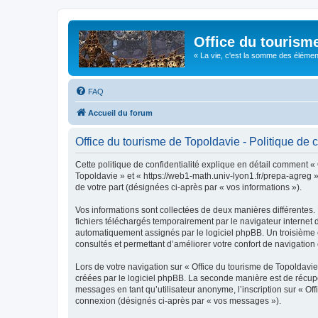
Office du tourism
« La vie, c'est la somme des éléments 
FAQ
Accueil du forum
Office du tourisme de Topoldavie - Politique de c
Cette politique de confidentialité explique en détail comment « 
Topoldavie » et « https://web1-math.univ-lyon1.fr/prepa-agreg »)
de votre part (désignées ci-après par « vos informations »).
Vos informations sont collectées de deux manières différentes.
fichiers téléchargés temporairement par le navigateur internet 
automatiquement assignés par le logiciel phpBB. Un troisième co
consultés et permettant d’améliorer votre confort de navigation e
Lors de votre navigation sur « Office du tourisme de Topoldav
créées par le logiciel phpBB. La seconde manière est de récup
messages en tant qu’utilisateur anonyme, l’inscription sur « Of
connexion (désignés ci-après par « vos messages »).