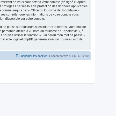
ermettant de vous connecter à votre compte (désigné ci-après
nt protégées par les lois de protection des données applicables
e courriel requis par « Office du tourisme de Topoldavie »
pouvez contrôler quelles informations de votre compte vous
ion disponible sur votre compte.
 de passe sur plusieurs sites internet différents. Votre mot de
personne affiliée à « Office du tourisme de Topoldavie », à
 pouvez utiliser la fonction « J’ai perdu mon mot de passe »
urriel et le logiciel phpBB générera alors un nouveau mot de
Supprimer les cookies
Fuseau horaire sur
UTC+02:00