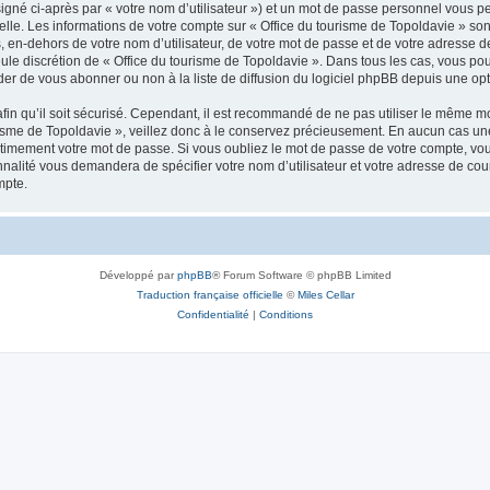
igné ci-après par « votre nom d’utilisateur ») et un mot de passe personnel vous p
elle. Les informations de votre compte sur « Office du tourisme de Topoldavie » so
, en-dehors de votre nom d’utilisateur, de votre mot de passe et de votre adresse d
a seule discrétion de « Office du tourisme de Topoldavie ». Dans tous les cas, vous 
r de vous abonner ou non à la liste de diffusion du logiciel phpBB depuis une opt
afin qu’il soit sécurisé. Cependant, il est recommandé de ne pas utiliser le même mot
isme de Topoldavie », veillez donc à le conservez précieusement. En aucun cas une 
timement votre mot de passe. Si vous oubliez le mot de passe de votre compte, vous
onnalité vous demandera de spécifier votre nom d’utilisateur et votre adresse de co
mpte.
Développé par
phpBB
® Forum Software © phpBB Limited
Traduction française officielle
©
Miles Cellar
Confidentialité
|
Conditions