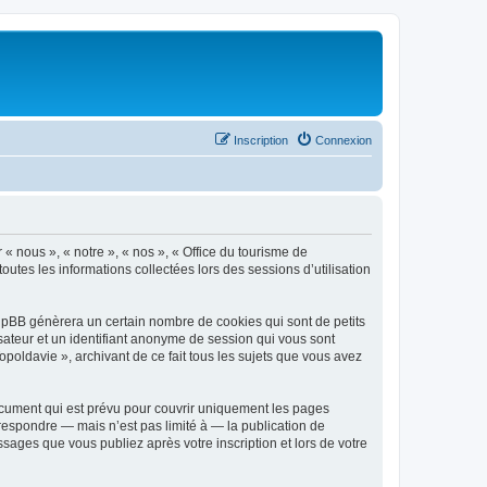
Inscription
Connexion
 « nous », « notre », « nos », « Office du tourisme de
outes les informations collectées lors des sessions d’utilisation
phpBB génèrera un certain nombre de cookies qui sont de petits
isateur et un identifiant anonyme de session qui vous sont
poldavie », archivant de ce fait tous les sujets que vous avez
ocument qui est prévu pour couvrir uniquement les pages
respondre — mais n’est pas limité à — la publication de
sages que vous publiez après votre inscription et lors de votre