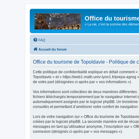
Office du tourism
« La vie, c'est la somme des éléments 
FAQ
Accueil du forum
Office du tourisme de Topoldavie - Politique de c
Cette politique de confidentialité explique en détail comment « 
Topoldavie » et « https://web1-math.univ-lyon1.fr/prepa-agreg »)
de votre part (désignées ci-après par « vos informations »).
Vos informations sont collectées de deux manières différentes.
fichiers téléchargés temporairement par le navigateur internet 
automatiquement assignés par le logiciel phpBB. Un troisième co
consultés et permettant d’améliorer votre confort de navigation e
Lors de votre navigation sur « Office du tourisme de Topoldav
créées par le logiciel phpBB. La seconde manière est de récup
messages en tant qu’utilisateur anonyme, l’inscription sur « Of
connexion (désignés ci-après par « vos messages »).