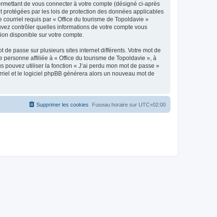
ermettant de vous connecter à votre compte (désigné ci-après
nt protégées par les lois de protection des données applicables
e courriel requis par « Office du tourisme de Topoldavie »
pouvez contrôler quelles informations de votre compte vous
ion disponible sur votre compte.
 de passe sur plusieurs sites internet différents. Votre mot de
personne affiliée à « Office du tourisme de Topoldavie », à
 pouvez utiliser la fonction « J’ai perdu mon mot de passe »
urriel et le logiciel phpBB générera alors un nouveau mot de
Supprimer les cookies
Fuseau horaire sur
UTC+02:00