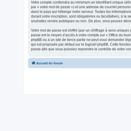
Votre compte contiendra au minimum un identifiant unique (dés
par « votre mot de passe ») et une adresse de courriel personn
dans le pays qui héberge notre serveur. Toutes les informations
durant votre inscription, sont obligatoires ou facultatives, à l
souhaitez rendre publiques ou non. De plus, vous pouvez décide
Votre mot de passe est chiffré (par un chiffrage à sens unique) 
passe est le moyen d’accès à votre compte sur « Office du tour
phpBB ou à un site de tierce partie ne peut vous demander légi
qui est proposée par défaut sur le logiciel phpBB. Cette foncti
passe afin que vous puissiez reprendre le contrôle de votre co
Accueil du forum