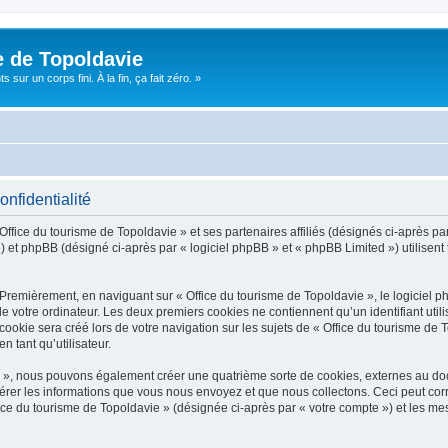
e de Topoldavie
sur un corps fini. À la fin, ça fait zéro. »
onfidentialité
Office du tourisme de Topoldavie » et ses partenaires affiliés (désignés ci-après par
 et phpBB (désigné ci-après par « logiciel phpBB » et « phpBB Limited ») utilisent t
 Premièrement, en naviguant sur « Office du tourisme de Topoldavie », le logiciel 
de votre ordinateur. Les deux premiers cookies ne contiennent qu’un identifiant util
okie sera créé lors de votre navigation sur les sujets de « Office du tourisme de To
n tant qu’utilisateur.
ie », nous pouvons également créer une quatrième sorte de cookies, externes au d
érer les informations que vous nous envoyez et que nous collectons. Ceci peut cor
fice du tourisme de Topoldavie » (désignée ci-après par « votre compte ») et les mes