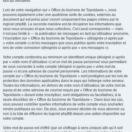
tant qu’utilisateur.
Lors de votre navigation sur « Office du tourisme de Topoldavie », nous
pouvons également créer une quatrième sorte de cookies, externes au
document qui est prévu pour couvrir uniquement les pages créées par le
logiciel phpBB. La seconde manière est de récupérer les informations que
vous nous envoyez et que nous collectons. Ceci peut correspondre — mais
n’est pas limité à — la publication de messages en tant qu’utilisateur anonyme,
l’inscription sur « Office du tourisme de Topoldavie » (désignée ci-après par
« votre compte ») et les messages que vous publiez après votre inscription et
lors de votre connexion (désignés ci-après par « vos messages »).
Votre compte contiendra au minimum un identifiant unique (désigné ci-après
par « votre nom d’utilisateur ») et un mot de passe personnel vous permettant
de vous connecter à votre compte (désigné ci-après par « votre mot de
passe ») et une adresse de courriel personnelle. Les informations de votre
compte sur « Office du tourisme de Topoldavie » sont protégées par les lois de
protection des données applicables dans le pays qui héberge notre serveur.
Toutes les informations, en-dehors de votre nom d’utilisateur, de votre mot de
passe et de votre adresse de courriel requis par « Office du tourisme de
Topoldavie » durant votre inscription, sont obligatoires ou facultatives, à la
seule discrétion de « Office du tourisme de Topoldavie ». Dans tous les cas,
vous pouvez contrôler quelles informations de votre compte vous souhaitez
rendre publiques ou non. De plus, vous pouvez décider de vous abonner ou
non à la liste de diffusion du logiciel phpBB depuis une option disponible sur
votre compte.
Votre mot de passe est chiffré (par un chiffrage à sens unique) afin qu’il soit