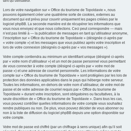
tant qu’utilisateur.
Lors de votre navigation sur « Office du tourisme de Topoldavie », nous
pouvons également créer une quatrième sorte de cookies, externes au
document qui est prévu pour couvrir uniquement les pages créées par le
logiciel phpBB. La seconde manière est de récupérer les informations que
vous nous envoyez et que nous collectons. Ceci peut correspondre — mais
n’est pas limité à — la publication de messages en tant qu’utilisateur anonyme,
l’inscription sur « Office du tourisme de Topoldavie » (désignée ci-après par
« votre compte ») et les messages que vous publiez après votre inscription et
lors de votre connexion (désignés ci-après par « vos messages »).
Votre compte contiendra au minimum un identifiant unique (désigné ci-après
par « votre nom d’utilisateur ») et un mot de passe personnel vous permettant
de vous connecter à votre compte (désigné ci-après par « votre mot de
passe ») et une adresse de courriel personnelle. Les informations de votre
compte sur « Office du tourisme de Topoldavie » sont protégées par les lois de
protection des données applicables dans le pays qui héberge notre serveur.
Toutes les informations, en-dehors de votre nom d’utilisateur, de votre mot de
passe et de votre adresse de courriel requis par « Office du tourisme de
Topoldavie » durant votre inscription, sont obligatoires ou facultatives, à la
seule discrétion de « Office du tourisme de Topoldavie ». Dans tous les cas,
vous pouvez contrôler quelles informations de votre compte vous souhaitez
rendre publiques ou non. De plus, vous pouvez décider de vous abonner ou
non à la liste de diffusion du logiciel phpBB depuis une option disponible sur
votre compte.
Votre mot de passe est chiffré (par un chiffrage à sens unique) afin qu’il soit