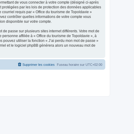
ermettant de vous connecter à votre compte (désigné ci-après
nt protégées par les lois de protection des données applicables
e courriel requis par « Office du tourisme de Topoldavie »
pouvez contrôler quelles informations de votre compte vous
ion disponible sur votre compte.
 de passe sur plusieurs sites internet différents. Votre mot de
personne affiliée à « Office du tourisme de Topoldavie », à
 pouvez utiliser la fonction « J’ai perdu mon mot de passe »
urriel et le logiciel phpBB générera alors un nouveau mot de
Supprimer les cookies
Fuseau horaire sur
UTC+02:00