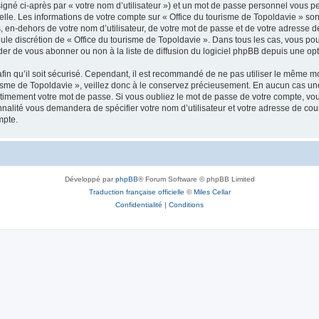
igné ci-après par « votre nom d’utilisateur ») et un mot de passe personnel vous p
elle. Les informations de votre compte sur « Office du tourisme de Topoldavie » so
, en-dehors de votre nom d’utilisateur, de votre mot de passe et de votre adresse d
a seule discrétion de « Office du tourisme de Topoldavie ». Dans tous les cas, vous 
r de vous abonner ou non à la liste de diffusion du logiciel phpBB depuis une opt
afin qu’il soit sécurisé. Cependant, il est recommandé de ne pas utiliser le même mot
isme de Topoldavie », veillez donc à le conservez précieusement. En aucun cas une 
timement votre mot de passe. Si vous oubliez le mot de passe de votre compte, vous
onnalité vous demandera de spécifier votre nom d’utilisateur et votre adresse de co
mpte.
Développé par
phpBB
® Forum Software © phpBB Limited
Traduction française officielle
©
Miles Cellar
Confidentialité
|
Conditions