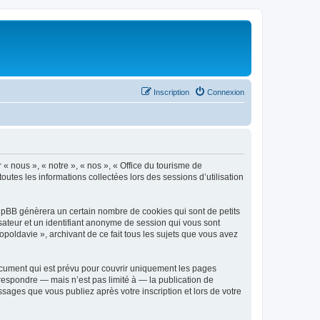
Inscription
Connexion
 « nous », « notre », « nos », « Office du tourisme de
outes les informations collectées lors des sessions d’utilisation
phpBB génèrera un certain nombre de cookies qui sont de petits
isateur et un identifiant anonyme de session qui vous sont
poldavie », archivant de ce fait tous les sujets que vous avez
ocument qui est prévu pour couvrir uniquement les pages
respondre — mais n’est pas limité à — la publication de
sages que vous publiez après votre inscription et lors de votre