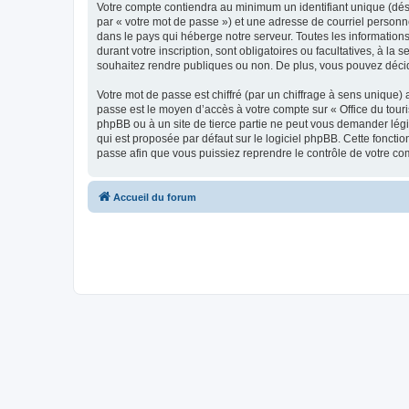
Votre compte contiendra au minimum un identifiant unique (dés
par « votre mot de passe ») et une adresse de courriel personn
dans le pays qui héberge notre serveur. Toutes les informations
durant votre inscription, sont obligatoires ou facultatives, à l
souhaitez rendre publiques ou non. De plus, vous pouvez décide
Votre mot de passe est chiffré (par un chiffrage à sens unique) 
passe est le moyen d’accès à votre compte sur « Office du tour
phpBB ou à un site de tierce partie ne peut vous demander légi
qui est proposée par défaut sur le logiciel phpBB. Cette foncti
passe afin que vous puissiez reprendre le contrôle de votre co
Accueil du forum