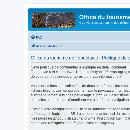
Office du tourism
« La vie, c'est la somme des éléments 
FAQ
Accueil du forum
Office du tourisme de Topoldavie - Politique de c
Cette politique de confidentialité explique en détail comment « 
Topoldavie » et « https://web1-math.univ-lyon1.fr/prepa-agreg »)
de votre part (désignées ci-après par « vos informations »).
Vos informations sont collectées de deux manières différentes.
fichiers téléchargés temporairement par le navigateur internet 
automatiquement assignés par le logiciel phpBB. Un troisième co
consultés et permettant d’améliorer votre confort de navigation e
Lors de votre navigation sur « Office du tourisme de Topoldav
créées par le logiciel phpBB. La seconde manière est de récup
messages en tant qu’utilisateur anonyme, l’inscription sur « Of
connexion (désignés ci-après par « vos messages »).