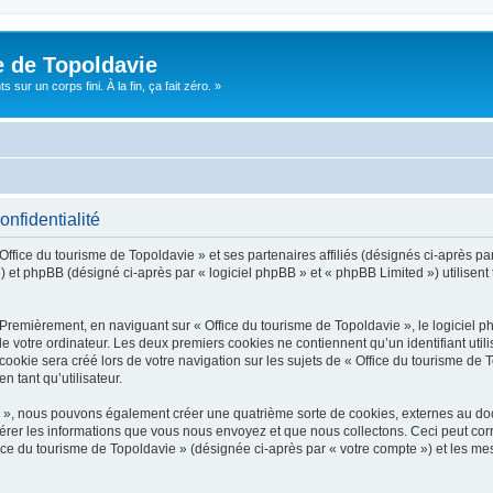
e de Topoldavie
sur un corps fini. À la fin, ça fait zéro. »
onfidentialité
Office du tourisme de Topoldavie » et ses partenaires affiliés (désignés ci-après par
 et phpBB (désigné ci-après par « logiciel phpBB » et « phpBB Limited ») utilisent t
 Premièrement, en naviguant sur « Office du tourisme de Topoldavie », le logiciel 
de votre ordinateur. Les deux premiers cookies ne contiennent qu’un identifiant util
okie sera créé lors de votre navigation sur les sujets de « Office du tourisme de To
n tant qu’utilisateur.
ie », nous pouvons également créer une quatrième sorte de cookies, externes au d
érer les informations que vous nous envoyez et que nous collectons. Ceci peut cor
fice du tourisme de Topoldavie » (désignée ci-après par « votre compte ») et les mes