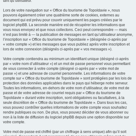
tant qu’utilisateur.
Lors de votre navigation sur « Office du tourisme de Topoldavie », nous
pouvons également créer une quatrième sorte de cookies, externes au
document qui est prévu pour couvrir uniquement les pages créées par le
logiciel phpBB. La seconde manière est de récupérer les informations que
vous nous envoyez et que nous collectons. Ceci peut correspondre — mais
n’est pas limité à — la publication de messages en tant qu’utilisateur anonyme,
l’inscription sur « Office du tourisme de Topoldavie » (désignée ci-après par
« votre compte ») et les messages que vous publiez après votre inscription et
lors de votre connexion (désignés ci-après par « vos messages »).
Votre compte contiendra au minimum un identifiant unique (désigné ci-après
par « votre nom d’utilisateur ») et un mot de passe personnel vous permettant
de vous connecter à votre compte (désigné ci-après par « votre mot de
passe ») et une adresse de courriel personnelle. Les informations de votre
compte sur « Office du tourisme de Topoldavie » sont protégées par les lois de
protection des données applicables dans le pays qui héberge notre serveur.
Toutes les informations, en-dehors de votre nom d’utilisateur, de votre mot de
passe et de votre adresse de courriel requis par « Office du tourisme de
Topoldavie » durant votre inscription, sont obligatoires ou facultatives, à la
seule discrétion de « Office du tourisme de Topoldavie ». Dans tous les cas,
vous pouvez contrôler quelles informations de votre compte vous souhaitez
rendre publiques ou non. De plus, vous pouvez décider de vous abonner ou
non à la liste de diffusion du logiciel phpBB depuis une option disponible sur
votre compte.
Votre mot de passe est chiffré (par un chiffrage à sens unique) afin qu’il soit