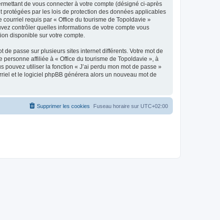
ermettant de vous connecter à votre compte (désigné ci-après
nt protégées par les lois de protection des données applicables
e courriel requis par « Office du tourisme de Topoldavie »
pouvez contrôler quelles informations de votre compte vous
ion disponible sur votre compte.
 de passe sur plusieurs sites internet différents. Votre mot de
personne affiliée à « Office du tourisme de Topoldavie », à
 pouvez utiliser la fonction « J’ai perdu mon mot de passe »
urriel et le logiciel phpBB générera alors un nouveau mot de
Supprimer les cookies
Fuseau horaire sur
UTC+02:00