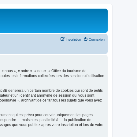
Inscription
Connexion
 « nous », « notre », « nos », « Office du tourisme de
outes les informations collectées lors des sessions d’utilisation
phpBB génèrera un certain nombre de cookies qui sont de petits
isateur et un identifiant anonyme de session qui vous sont
poldavie », archivant de ce fait tous les sujets que vous avez
ocument qui est prévu pour couvrir uniquement les pages
respondre — mais n’est pas limité à — la publication de
sages que vous publiez après votre inscription et lors de votre