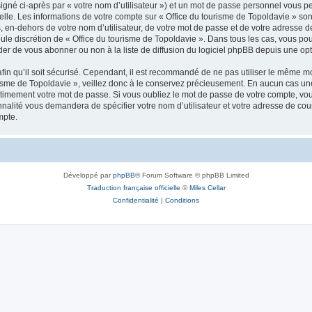
igné ci-après par « votre nom d’utilisateur ») et un mot de passe personnel vous p
elle. Les informations de votre compte sur « Office du tourisme de Topoldavie » so
, en-dehors de votre nom d’utilisateur, de votre mot de passe et de votre adresse d
a seule discrétion de « Office du tourisme de Topoldavie ». Dans tous les cas, vous 
r de vous abonner ou non à la liste de diffusion du logiciel phpBB depuis une opt
afin qu’il soit sécurisé. Cependant, il est recommandé de ne pas utiliser le même mot
isme de Topoldavie », veillez donc à le conservez précieusement. En aucun cas une 
timement votre mot de passe. Si vous oubliez le mot de passe de votre compte, vous
onnalité vous demandera de spécifier votre nom d’utilisateur et votre adresse de co
mpte.
Développé par
phpBB
® Forum Software © phpBB Limited
Traduction française officielle
©
Miles Cellar
Confidentialité
|
Conditions