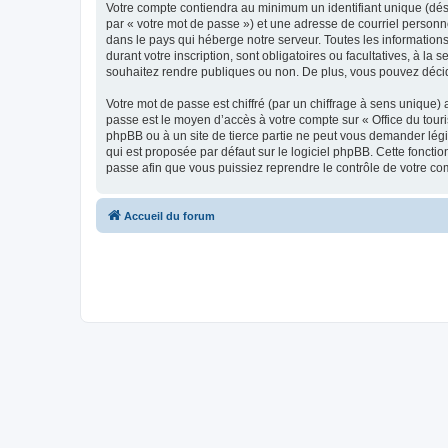
Votre compte contiendra au minimum un identifiant unique (dés
par « votre mot de passe ») et une adresse de courriel personn
dans le pays qui héberge notre serveur. Toutes les informations
durant votre inscription, sont obligatoires ou facultatives, à l
souhaitez rendre publiques ou non. De plus, vous pouvez décide
Votre mot de passe est chiffré (par un chiffrage à sens unique) 
passe est le moyen d’accès à votre compte sur « Office du tour
phpBB ou à un site de tierce partie ne peut vous demander légi
qui est proposée par défaut sur le logiciel phpBB. Cette foncti
passe afin que vous puissiez reprendre le contrôle de votre co
Accueil du forum