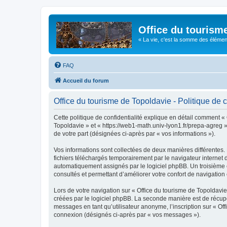
Office du tourism
« La vie, c'est la somme des éléments 
FAQ
Accueil du forum
Office du tourisme de Topoldavie - Politique de c
Cette politique de confidentialité explique en détail comment « 
Topoldavie » et « https://web1-math.univ-lyon1.fr/prepa-agreg »)
de votre part (désignées ci-après par « vos informations »).
Vos informations sont collectées de deux manières différentes.
fichiers téléchargés temporairement par le navigateur internet 
automatiquement assignés par le logiciel phpBB. Un troisième co
consultés et permettant d’améliorer votre confort de navigation e
Lors de votre navigation sur « Office du tourisme de Topoldav
créées par le logiciel phpBB. La seconde manière est de récup
messages en tant qu’utilisateur anonyme, l’inscription sur « Of
connexion (désignés ci-après par « vos messages »).