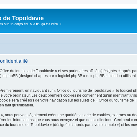
e de Topoldavie
sur un corps fini. À la fin, ça fait zéro. »
onfidentialité
Office du tourisme de Topoldavie » et ses partenaires affiliés (désignés ci-après par
 et phpBB (désigné ci-après par « logiciel phpBB » et « phpBB Limited ») utilisent t
 Premièrement, en naviguant sur « Office du tourisme de Topoldavie », le logiciel 
de votre ordinateur. Les deux premiers cookies ne contiennent qu’un identifiant util
okie sera créé lors de votre navigation sur les sujets de « Office du tourisme de To
n tant qu’utilisateur.
ie », nous pouvons également créer une quatrième sorte de cookies, externes au d
érer les informations que vous nous envoyez et que nous collectons. Ceci peut cor
fice du tourisme de Topoldavie » (désignée ci-après par « votre compte ») et les mes