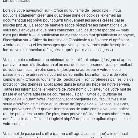
tant qu’utilisateur.
Lors de votre navigation sur « Office du tourisme de Topoldavie », nous
pouvons également créer une quatrième sorte de cookies, externes au
document qui est prévu pour couvrir uniquement les pages créées par le
logiciel phpBB. La seconde manière est de récupérer les informations que
vous nous envoyez et que nous collectons. Ceci peut correspondre — mais
n’est pas limité à — la publication de messages en tant qu’utilisateur anonyme,
l’inscription sur « Office du tourisme de Topoldavie » (désignée ci-après par
« votre compte ») et les messages que vous publiez après votre inscription et
lors de votre connexion (désignés ci-après par « vos messages »).
Votre compte contiendra au minimum un identifiant unique (désigné ci-après
par « votre nom d’utilisateur ») et un mot de passe personnel vous permettant
de vous connecter à votre compte (désigné ci-après par « votre mot de
passe ») et une adresse de courriel personnelle. Les informations de votre
compte sur « Office du tourisme de Topoldavie » sont protégées par les lois de
protection des données applicables dans le pays qui héberge notre serveur.
Toutes les informations, en-dehors de votre nom d’utilisateur, de votre mot de
passe et de votre adresse de courriel requis par « Office du tourisme de
Topoldavie » durant votre inscription, sont obligatoires ou facultatives, à la
seule discrétion de « Office du tourisme de Topoldavie ». Dans tous les cas,
vous pouvez contrôler quelles informations de votre compte vous souhaitez
rendre publiques ou non. De plus, vous pouvez décider de vous abonner ou
non à la liste de diffusion du logiciel phpBB depuis une option disponible sur
votre compte.
Votre mot de passe est chiffré (par un chiffrage à sens unique) afin qu’il soit