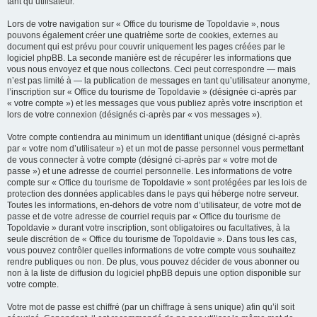
tant qu’utilisateur.
Lors de votre navigation sur « Office du tourisme de Topoldavie », nous
pouvons également créer une quatrième sorte de cookies, externes au
document qui est prévu pour couvrir uniquement les pages créées par le
logiciel phpBB. La seconde manière est de récupérer les informations que
vous nous envoyez et que nous collectons. Ceci peut correspondre — mais
n’est pas limité à — la publication de messages en tant qu’utilisateur anonyme,
l’inscription sur « Office du tourisme de Topoldavie » (désignée ci-après par
« votre compte ») et les messages que vous publiez après votre inscription et
lors de votre connexion (désignés ci-après par « vos messages »).
Votre compte contiendra au minimum un identifiant unique (désigné ci-après
par « votre nom d’utilisateur ») et un mot de passe personnel vous permettant
de vous connecter à votre compte (désigné ci-après par « votre mot de
passe ») et une adresse de courriel personnelle. Les informations de votre
compte sur « Office du tourisme de Topoldavie » sont protégées par les lois de
protection des données applicables dans le pays qui héberge notre serveur.
Toutes les informations, en-dehors de votre nom d’utilisateur, de votre mot de
passe et de votre adresse de courriel requis par « Office du tourisme de
Topoldavie » durant votre inscription, sont obligatoires ou facultatives, à la
seule discrétion de « Office du tourisme de Topoldavie ». Dans tous les cas,
vous pouvez contrôler quelles informations de votre compte vous souhaitez
rendre publiques ou non. De plus, vous pouvez décider de vous abonner ou
non à la liste de diffusion du logiciel phpBB depuis une option disponible sur
votre compte.
Votre mot de passe est chiffré (par un chiffrage à sens unique) afin qu’il soit