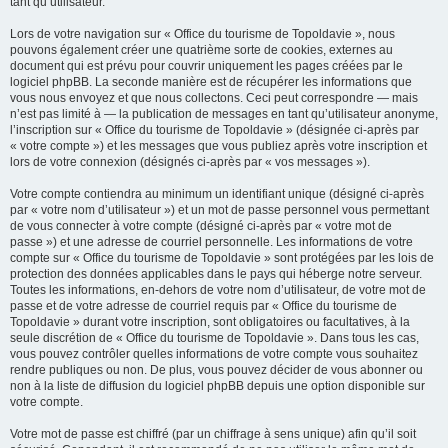
tant qu’utilisateur.
Lors de votre navigation sur « Office du tourisme de Topoldavie », nous
pouvons également créer une quatrième sorte de cookies, externes au
document qui est prévu pour couvrir uniquement les pages créées par le
logiciel phpBB. La seconde manière est de récupérer les informations que
vous nous envoyez et que nous collectons. Ceci peut correspondre — mais
n’est pas limité à — la publication de messages en tant qu’utilisateur anonyme,
l’inscription sur « Office du tourisme de Topoldavie » (désignée ci-après par
« votre compte ») et les messages que vous publiez après votre inscription et
lors de votre connexion (désignés ci-après par « vos messages »).
Votre compte contiendra au minimum un identifiant unique (désigné ci-après
par « votre nom d’utilisateur ») et un mot de passe personnel vous permettant
de vous connecter à votre compte (désigné ci-après par « votre mot de
passe ») et une adresse de courriel personnelle. Les informations de votre
compte sur « Office du tourisme de Topoldavie » sont protégées par les lois de
protection des données applicables dans le pays qui héberge notre serveur.
Toutes les informations, en-dehors de votre nom d’utilisateur, de votre mot de
passe et de votre adresse de courriel requis par « Office du tourisme de
Topoldavie » durant votre inscription, sont obligatoires ou facultatives, à la
seule discrétion de « Office du tourisme de Topoldavie ». Dans tous les cas,
vous pouvez contrôler quelles informations de votre compte vous souhaitez
rendre publiques ou non. De plus, vous pouvez décider de vous abonner ou
non à la liste de diffusion du logiciel phpBB depuis une option disponible sur
votre compte.
Votre mot de passe est chiffré (par un chiffrage à sens unique) afin qu’il soit