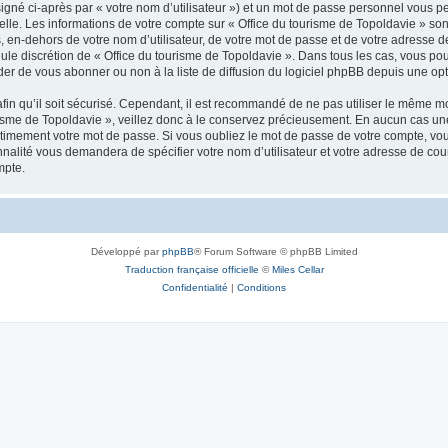
igné ci-après par « votre nom d’utilisateur ») et un mot de passe personnel vous p
elle. Les informations de votre compte sur « Office du tourisme de Topoldavie » so
, en-dehors de votre nom d’utilisateur, de votre mot de passe et de votre adresse d
a seule discrétion de « Office du tourisme de Topoldavie ». Dans tous les cas, vous 
r de vous abonner ou non à la liste de diffusion du logiciel phpBB depuis une opt
afin qu’il soit sécurisé. Cependant, il est recommandé de ne pas utiliser le même mot
isme de Topoldavie », veillez donc à le conservez précieusement. En aucun cas une 
timement votre mot de passe. Si vous oubliez le mot de passe de votre compte, vous
onnalité vous demandera de spécifier votre nom d’utilisateur et votre adresse de co
mpte.
Développé par
phpBB
® Forum Software © phpBB Limited
Traduction française officielle
©
Miles Cellar
Confidentialité
|
Conditions