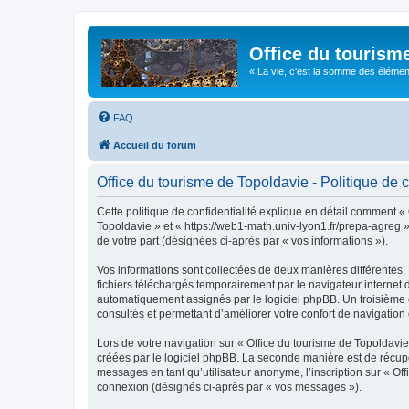
Office du tourism
« La vie, c'est la somme des éléments 
FAQ
Accueil du forum
Office du tourisme de Topoldavie - Politique de c
Cette politique de confidentialité explique en détail comment « 
Topoldavie » et « https://web1-math.univ-lyon1.fr/prepa-agreg »)
de votre part (désignées ci-après par « vos informations »).
Vos informations sont collectées de deux manières différentes.
fichiers téléchargés temporairement par le navigateur internet 
automatiquement assignés par le logiciel phpBB. Un troisième co
consultés et permettant d’améliorer votre confort de navigation e
Lors de votre navigation sur « Office du tourisme de Topoldav
créées par le logiciel phpBB. La seconde manière est de récup
messages en tant qu’utilisateur anonyme, l’inscription sur « Of
connexion (désignés ci-après par « vos messages »).