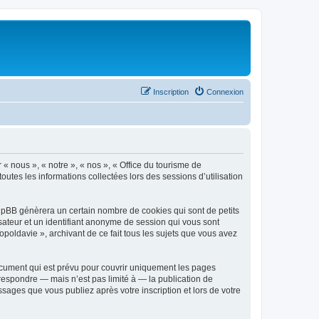
Inscription
Connexion
 « nous », « notre », « nos », « Office du tourisme de
outes les informations collectées lors des sessions d’utilisation
phpBB génèrera un certain nombre de cookies qui sont de petits
isateur et un identifiant anonyme de session qui vous sont
poldavie », archivant de ce fait tous les sujets que vous avez
ocument qui est prévu pour couvrir uniquement les pages
respondre — mais n’est pas limité à — la publication de
sages que vous publiez après votre inscription et lors de votre