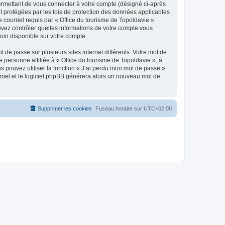
ermettant de vous connecter à votre compte (désigné ci-après
nt protégées par les lois de protection des données applicables
e courriel requis par « Office du tourisme de Topoldavie »
pouvez contrôler quelles informations de votre compte vous
ion disponible sur votre compte.
 de passe sur plusieurs sites internet différents. Votre mot de
personne affiliée à « Office du tourisme de Topoldavie », à
 pouvez utiliser la fonction « J’ai perdu mon mot de passe »
urriel et le logiciel phpBB générera alors un nouveau mot de
Supprimer les cookies
Fuseau horaire sur
UTC+02:00