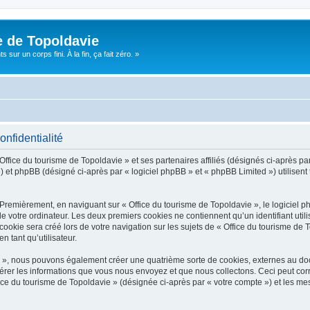
e de Topoldavie
sur un corps fini. À la fin, ça fait zéro. »
onfidentialité
Office du tourisme de Topoldavie » et ses partenaires affiliés (désignés ci-après par
 et phpBB (désigné ci-après par « logiciel phpBB » et « phpBB Limited ») utilisent t
 Premièrement, en naviguant sur « Office du tourisme de Topoldavie », le logiciel 
de votre ordinateur. Les deux premiers cookies ne contiennent qu’un identifiant util
okie sera créé lors de votre navigation sur les sujets de « Office du tourisme de To
n tant qu’utilisateur.
ie », nous pouvons également créer une quatrième sorte de cookies, externes au d
érer les informations que vous nous envoyez et que nous collectons. Ceci peut cor
fice du tourisme de Topoldavie » (désignée ci-après par « votre compte ») et les mes