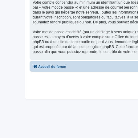
Votre compte contiendra au minimum un identifiant unique (dés
par « votre mot de passe ») et une adresse de courriel personn
dans le pays qui héberge notre serveur. Toutes les informations
durant votre inscription, sont obligatoires ou facultatives, à l
souhaitez rendre publiques ou non. De plus, vous pouvez décide
Votre mot de passe est chiffré (par un chiffrage à sens unique) 
passe est le moyen d’accès à votre compte sur « Office du tour
phpBB ou à un site de tierce partie ne peut vous demander légi
qui est proposée par défaut sur le logiciel phpBB. Cette foncti
passe afin que vous puissiez reprendre le contrôle de votre co
Accueil du forum