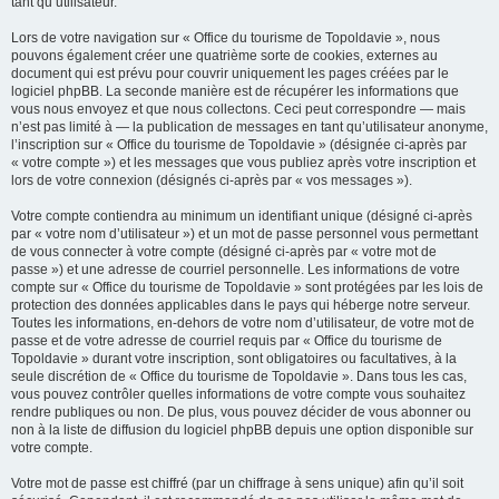
tant qu’utilisateur.
Lors de votre navigation sur « Office du tourisme de Topoldavie », nous
pouvons également créer une quatrième sorte de cookies, externes au
document qui est prévu pour couvrir uniquement les pages créées par le
logiciel phpBB. La seconde manière est de récupérer les informations que
vous nous envoyez et que nous collectons. Ceci peut correspondre — mais
n’est pas limité à — la publication de messages en tant qu’utilisateur anonyme,
l’inscription sur « Office du tourisme de Topoldavie » (désignée ci-après par
« votre compte ») et les messages que vous publiez après votre inscription et
lors de votre connexion (désignés ci-après par « vos messages »).
Votre compte contiendra au minimum un identifiant unique (désigné ci-après
par « votre nom d’utilisateur ») et un mot de passe personnel vous permettant
de vous connecter à votre compte (désigné ci-après par « votre mot de
passe ») et une adresse de courriel personnelle. Les informations de votre
compte sur « Office du tourisme de Topoldavie » sont protégées par les lois de
protection des données applicables dans le pays qui héberge notre serveur.
Toutes les informations, en-dehors de votre nom d’utilisateur, de votre mot de
passe et de votre adresse de courriel requis par « Office du tourisme de
Topoldavie » durant votre inscription, sont obligatoires ou facultatives, à la
seule discrétion de « Office du tourisme de Topoldavie ». Dans tous les cas,
vous pouvez contrôler quelles informations de votre compte vous souhaitez
rendre publiques ou non. De plus, vous pouvez décider de vous abonner ou
non à la liste de diffusion du logiciel phpBB depuis une option disponible sur
votre compte.
Votre mot de passe est chiffré (par un chiffrage à sens unique) afin qu’il soit