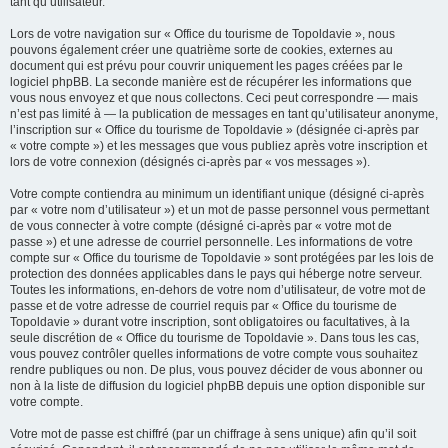
tant qu’utilisateur.
Lors de votre navigation sur « Office du tourisme de Topoldavie », nous
pouvons également créer une quatrième sorte de cookies, externes au
document qui est prévu pour couvrir uniquement les pages créées par le
logiciel phpBB. La seconde manière est de récupérer les informations que
vous nous envoyez et que nous collectons. Ceci peut correspondre — mais
n’est pas limité à — la publication de messages en tant qu’utilisateur anonyme,
l’inscription sur « Office du tourisme de Topoldavie » (désignée ci-après par
« votre compte ») et les messages que vous publiez après votre inscription et
lors de votre connexion (désignés ci-après par « vos messages »).
Votre compte contiendra au minimum un identifiant unique (désigné ci-après
par « votre nom d’utilisateur ») et un mot de passe personnel vous permettant
de vous connecter à votre compte (désigné ci-après par « votre mot de
passe ») et une adresse de courriel personnelle. Les informations de votre
compte sur « Office du tourisme de Topoldavie » sont protégées par les lois de
protection des données applicables dans le pays qui héberge notre serveur.
Toutes les informations, en-dehors de votre nom d’utilisateur, de votre mot de
passe et de votre adresse de courriel requis par « Office du tourisme de
Topoldavie » durant votre inscription, sont obligatoires ou facultatives, à la
seule discrétion de « Office du tourisme de Topoldavie ». Dans tous les cas,
vous pouvez contrôler quelles informations de votre compte vous souhaitez
rendre publiques ou non. De plus, vous pouvez décider de vous abonner ou
non à la liste de diffusion du logiciel phpBB depuis une option disponible sur
votre compte.
Votre mot de passe est chiffré (par un chiffrage à sens unique) afin qu’il soit