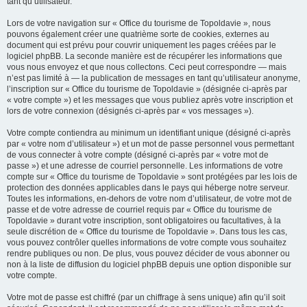
tant qu’utilisateur.
Lors de votre navigation sur « Office du tourisme de Topoldavie », nous
pouvons également créer une quatrième sorte de cookies, externes au
document qui est prévu pour couvrir uniquement les pages créées par le
logiciel phpBB. La seconde manière est de récupérer les informations que
vous nous envoyez et que nous collectons. Ceci peut correspondre — mais
n’est pas limité à — la publication de messages en tant qu’utilisateur anonyme,
l’inscription sur « Office du tourisme de Topoldavie » (désignée ci-après par
« votre compte ») et les messages que vous publiez après votre inscription et
lors de votre connexion (désignés ci-après par « vos messages »).
Votre compte contiendra au minimum un identifiant unique (désigné ci-après
par « votre nom d’utilisateur ») et un mot de passe personnel vous permettant
de vous connecter à votre compte (désigné ci-après par « votre mot de
passe ») et une adresse de courriel personnelle. Les informations de votre
compte sur « Office du tourisme de Topoldavie » sont protégées par les lois de
protection des données applicables dans le pays qui héberge notre serveur.
Toutes les informations, en-dehors de votre nom d’utilisateur, de votre mot de
passe et de votre adresse de courriel requis par « Office du tourisme de
Topoldavie » durant votre inscription, sont obligatoires ou facultatives, à la
seule discrétion de « Office du tourisme de Topoldavie ». Dans tous les cas,
vous pouvez contrôler quelles informations de votre compte vous souhaitez
rendre publiques ou non. De plus, vous pouvez décider de vous abonner ou
non à la liste de diffusion du logiciel phpBB depuis une option disponible sur
votre compte.
Votre mot de passe est chiffré (par un chiffrage à sens unique) afin qu’il soit