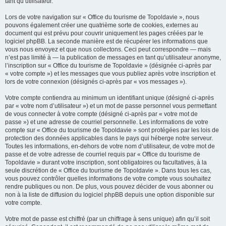
tant qu’utilisateur.
Lors de votre navigation sur « Office du tourisme de Topoldavie », nous
pouvons également créer une quatrième sorte de cookies, externes au
document qui est prévu pour couvrir uniquement les pages créées par le
logiciel phpBB. La seconde manière est de récupérer les informations que
vous nous envoyez et que nous collectons. Ceci peut correspondre — mais
n’est pas limité à — la publication de messages en tant qu’utilisateur anonyme,
l’inscription sur « Office du tourisme de Topoldavie » (désignée ci-après par
« votre compte ») et les messages que vous publiez après votre inscription et
lors de votre connexion (désignés ci-après par « vos messages »).
Votre compte contiendra au minimum un identifiant unique (désigné ci-après
par « votre nom d’utilisateur ») et un mot de passe personnel vous permettant
de vous connecter à votre compte (désigné ci-après par « votre mot de
passe ») et une adresse de courriel personnelle. Les informations de votre
compte sur « Office du tourisme de Topoldavie » sont protégées par les lois de
protection des données applicables dans le pays qui héberge notre serveur.
Toutes les informations, en-dehors de votre nom d’utilisateur, de votre mot de
passe et de votre adresse de courriel requis par « Office du tourisme de
Topoldavie » durant votre inscription, sont obligatoires ou facultatives, à la
seule discrétion de « Office du tourisme de Topoldavie ». Dans tous les cas,
vous pouvez contrôler quelles informations de votre compte vous souhaitez
rendre publiques ou non. De plus, vous pouvez décider de vous abonner ou
non à la liste de diffusion du logiciel phpBB depuis une option disponible sur
votre compte.
Votre mot de passe est chiffré (par un chiffrage à sens unique) afin qu’il soit