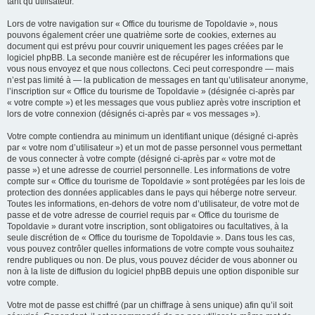
tant qu’utilisateur.
Lors de votre navigation sur « Office du tourisme de Topoldavie », nous
pouvons également créer une quatrième sorte de cookies, externes au
document qui est prévu pour couvrir uniquement les pages créées par le
logiciel phpBB. La seconde manière est de récupérer les informations que
vous nous envoyez et que nous collectons. Ceci peut correspondre — mais
n’est pas limité à — la publication de messages en tant qu’utilisateur anonyme,
l’inscription sur « Office du tourisme de Topoldavie » (désignée ci-après par
« votre compte ») et les messages que vous publiez après votre inscription et
lors de votre connexion (désignés ci-après par « vos messages »).
Votre compte contiendra au minimum un identifiant unique (désigné ci-après
par « votre nom d’utilisateur ») et un mot de passe personnel vous permettant
de vous connecter à votre compte (désigné ci-après par « votre mot de
passe ») et une adresse de courriel personnelle. Les informations de votre
compte sur « Office du tourisme de Topoldavie » sont protégées par les lois de
protection des données applicables dans le pays qui héberge notre serveur.
Toutes les informations, en-dehors de votre nom d’utilisateur, de votre mot de
passe et de votre adresse de courriel requis par « Office du tourisme de
Topoldavie » durant votre inscription, sont obligatoires ou facultatives, à la
seule discrétion de « Office du tourisme de Topoldavie ». Dans tous les cas,
vous pouvez contrôler quelles informations de votre compte vous souhaitez
rendre publiques ou non. De plus, vous pouvez décider de vous abonner ou
non à la liste de diffusion du logiciel phpBB depuis une option disponible sur
votre compte.
Votre mot de passe est chiffré (par un chiffrage à sens unique) afin qu’il soit