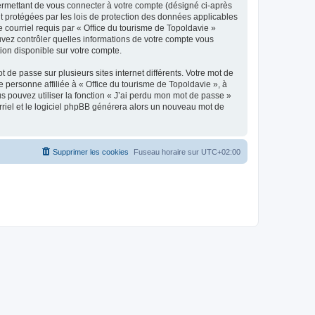
ermettant de vous connecter à votre compte (désigné ci-après
nt protégées par les lois de protection des données applicables
e courriel requis par « Office du tourisme de Topoldavie »
pouvez contrôler quelles informations de votre compte vous
ion disponible sur votre compte.
 de passe sur plusieurs sites internet différents. Votre mot de
personne affiliée à « Office du tourisme de Topoldavie », à
 pouvez utiliser la fonction « J’ai perdu mon mot de passe »
urriel et le logiciel phpBB générera alors un nouveau mot de
Supprimer les cookies
Fuseau horaire sur
UTC+02:00