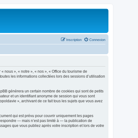
Inscription
Connexion
 « nous », « notre », « nos », « Office du tourisme de
outes les informations collectées lors des sessions d’utilisation
phpBB génèrera un certain nombre de cookies qui sont de petits
isateur et un identifiant anonyme de session qui vous sont
poldavie », archivant de ce fait tous les sujets que vous avez
ocument qui est prévu pour couvrir uniquement les pages
respondre — mais n’est pas limité à — la publication de
sages que vous publiez après votre inscription et lors de votre