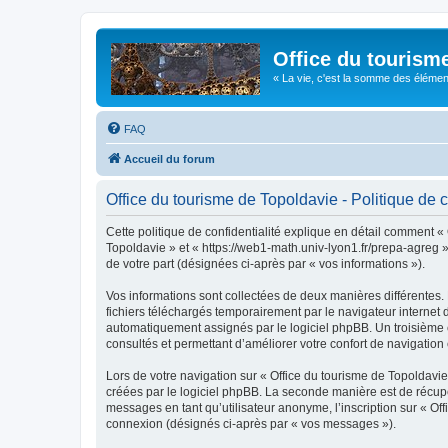
Office du tourism
« La vie, c'est la somme des éléments 
FAQ
Accueil du forum
Office du tourisme de Topoldavie - Politique de c
Cette politique de confidentialité explique en détail comment « 
Topoldavie » et « https://web1-math.univ-lyon1.fr/prepa-agreg »)
de votre part (désignées ci-après par « vos informations »).
Vos informations sont collectées de deux manières différentes.
fichiers téléchargés temporairement par le navigateur internet 
automatiquement assignés par le logiciel phpBB. Un troisième co
consultés et permettant d’améliorer votre confort de navigation e
Lors de votre navigation sur « Office du tourisme de Topoldav
créées par le logiciel phpBB. La seconde manière est de récup
messages en tant qu’utilisateur anonyme, l’inscription sur « Of
connexion (désignés ci-après par « vos messages »).