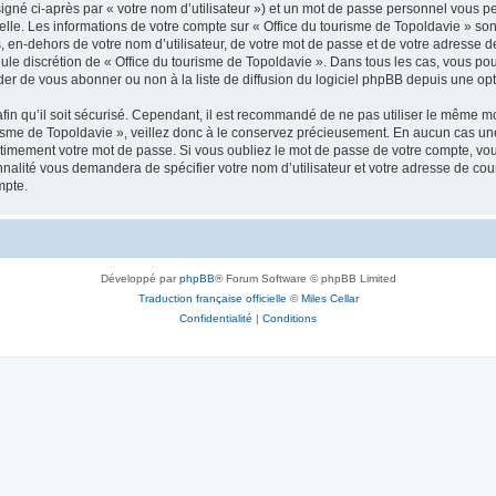
igné ci-après par « votre nom d’utilisateur ») et un mot de passe personnel vous p
elle. Les informations de votre compte sur « Office du tourisme de Topoldavie » so
, en-dehors de votre nom d’utilisateur, de votre mot de passe et de votre adresse d
a seule discrétion de « Office du tourisme de Topoldavie ». Dans tous les cas, vous 
r de vous abonner ou non à la liste de diffusion du logiciel phpBB depuis une opt
afin qu’il soit sécurisé. Cependant, il est recommandé de ne pas utiliser le même mot
isme de Topoldavie », veillez donc à le conservez précieusement. En aucun cas une 
timement votre mot de passe. Si vous oubliez le mot de passe de votre compte, vous
onnalité vous demandera de spécifier votre nom d’utilisateur et votre adresse de co
mpte.
Développé par
phpBB
® Forum Software © phpBB Limited
Traduction française officielle
©
Miles Cellar
Confidentialité
|
Conditions