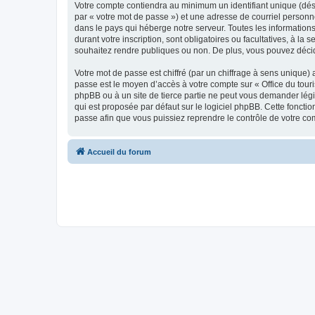
Votre compte contiendra au minimum un identifiant unique (dés
par « votre mot de passe ») et une adresse de courriel personn
dans le pays qui héberge notre serveur. Toutes les informations
durant votre inscription, sont obligatoires ou facultatives, à l
souhaitez rendre publiques ou non. De plus, vous pouvez décide
Votre mot de passe est chiffré (par un chiffrage à sens unique) 
passe est le moyen d’accès à votre compte sur « Office du tour
phpBB ou à un site de tierce partie ne peut vous demander légi
qui est proposée par défaut sur le logiciel phpBB. Cette foncti
passe afin que vous puissiez reprendre le contrôle de votre co
Accueil du forum