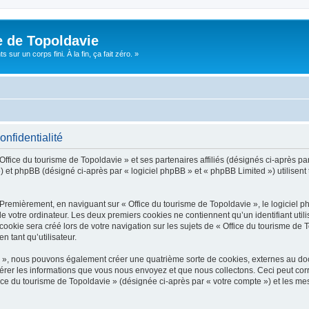
e de Topoldavie
sur un corps fini. À la fin, ça fait zéro. »
onfidentialité
Office du tourisme de Topoldavie » et ses partenaires affiliés (désignés ci-après par
 et phpBB (désigné ci-après par « logiciel phpBB » et « phpBB Limited ») utilisent t
 Premièrement, en naviguant sur « Office du tourisme de Topoldavie », le logiciel 
de votre ordinateur. Les deux premiers cookies ne contiennent qu’un identifiant util
okie sera créé lors de votre navigation sur les sujets de « Office du tourisme de To
n tant qu’utilisateur.
ie », nous pouvons également créer une quatrième sorte de cookies, externes au d
érer les informations que vous nous envoyez et que nous collectons. Ceci peut cor
fice du tourisme de Topoldavie » (désignée ci-après par « votre compte ») et les mes