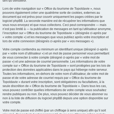
tant qu’utilisateur.
Lors de votre navigation sur « Office du tourisme de Topoldavie », nous
pouvons également créer une quatrième sorte de cookies, externes au
document qui est prévu pour couvrir uniquement les pages créées par le
logiciel phpBB. La seconde manière est de récupérer les informations que
vous nous envoyez et que nous collectons. Ceci peut correspondre — mais
n’est pas limité à — la publication de messages en tant qu’utilisateur anonyme,
l’inscription sur « Office du tourisme de Topoldavie » (désignée ci-après par
« votre compte ») et les messages que vous publiez après votre inscription et
lors de votre connexion (désignés ci-après par « vos messages »).
Votre compte contiendra au minimum un identifiant unique (désigné ci-après
par « votre nom d’utilisateur ») et un mot de passe personnel vous permettant
de vous connecter à votre compte (désigné ci-après par « votre mot de
passe ») et une adresse de courriel personnelle. Les informations de votre
compte sur « Office du tourisme de Topoldavie » sont protégées par les lois de
protection des données applicables dans le pays qui héberge notre serveur.
Toutes les informations, en-dehors de votre nom d’utilisateur, de votre mot de
passe et de votre adresse de courriel requis par « Office du tourisme de
Topoldavie » durant votre inscription, sont obligatoires ou facultatives, à la
seule discrétion de « Office du tourisme de Topoldavie ». Dans tous les cas,
vous pouvez contrôler quelles informations de votre compte vous souhaitez
rendre publiques ou non. De plus, vous pouvez décider de vous abonner ou
non à la liste de diffusion du logiciel phpBB depuis une option disponible sur
votre compte.
Votre mot de passe est chiffré (par un chiffrage à sens unique) afin qu’il soit