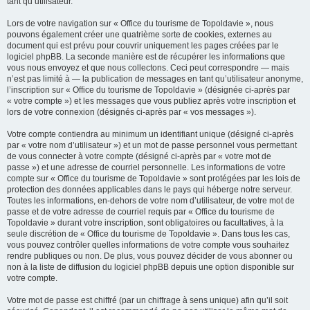
tant qu’utilisateur.
Lors de votre navigation sur « Office du tourisme de Topoldavie », nous
pouvons également créer une quatrième sorte de cookies, externes au
document qui est prévu pour couvrir uniquement les pages créées par le
logiciel phpBB. La seconde manière est de récupérer les informations que
vous nous envoyez et que nous collectons. Ceci peut correspondre — mais
n’est pas limité à — la publication de messages en tant qu’utilisateur anonyme,
l’inscription sur « Office du tourisme de Topoldavie » (désignée ci-après par
« votre compte ») et les messages que vous publiez après votre inscription et
lors de votre connexion (désignés ci-après par « vos messages »).
Votre compte contiendra au minimum un identifiant unique (désigné ci-après
par « votre nom d’utilisateur ») et un mot de passe personnel vous permettant
de vous connecter à votre compte (désigné ci-après par « votre mot de
passe ») et une adresse de courriel personnelle. Les informations de votre
compte sur « Office du tourisme de Topoldavie » sont protégées par les lois de
protection des données applicables dans le pays qui héberge notre serveur.
Toutes les informations, en-dehors de votre nom d’utilisateur, de votre mot de
passe et de votre adresse de courriel requis par « Office du tourisme de
Topoldavie » durant votre inscription, sont obligatoires ou facultatives, à la
seule discrétion de « Office du tourisme de Topoldavie ». Dans tous les cas,
vous pouvez contrôler quelles informations de votre compte vous souhaitez
rendre publiques ou non. De plus, vous pouvez décider de vous abonner ou
non à la liste de diffusion du logiciel phpBB depuis une option disponible sur
votre compte.
Votre mot de passe est chiffré (par un chiffrage à sens unique) afin qu’il soit