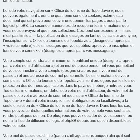
tant qu’utilisateur.
Lors de votre navigation sur « Office du tourisme de Topoldavie », nous
pouvons également créer une quatrième sorte de cookies, externes au
document qui est prévu pour couvrir uniquement les pages créées par le
logiciel phpBB. La seconde manière est de récupérer les informations que
vous nous envoyez et que nous collectons. Ceci peut correspondre — mais
n’est pas limité à — la publication de messages en tant qu’utilisateur anonyme,
l’inscription sur « Office du tourisme de Topoldavie » (désignée ci-après par
« votre compte ») et les messages que vous publiez après votre inscription et
lors de votre connexion (désignés ci-après par « vos messages »).
Votre compte contiendra au minimum un identifiant unique (désigné ci-après
par « votre nom d’utilisateur ») et un mot de passe personnel vous permettant
de vous connecter à votre compte (désigné ci-après par « votre mot de
passe ») et une adresse de courriel personnelle. Les informations de votre
compte sur « Office du tourisme de Topoldavie » sont protégées par les lois de
protection des données applicables dans le pays qui héberge notre serveur.
Toutes les informations, en-dehors de votre nom d’utilisateur, de votre mot de
passe et de votre adresse de courriel requis par « Office du tourisme de
Topoldavie » durant votre inscription, sont obligatoires ou facultatives, à la
seule discrétion de « Office du tourisme de Topoldavie ». Dans tous les cas,
vous pouvez contrôler quelles informations de votre compte vous souhaitez
rendre publiques ou non. De plus, vous pouvez décider de vous abonner ou
non à la liste de diffusion du logiciel phpBB depuis une option disponible sur
votre compte.
Votre mot de passe est chiffré (par un chiffrage à sens unique) afin qu’il soit