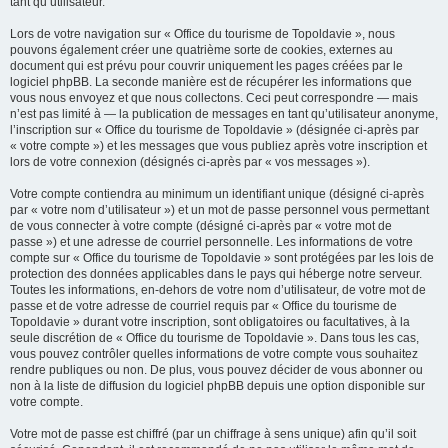
tant qu’utilisateur.
Lors de votre navigation sur « Office du tourisme de Topoldavie », nous
pouvons également créer une quatrième sorte de cookies, externes au
document qui est prévu pour couvrir uniquement les pages créées par le
logiciel phpBB. La seconde manière est de récupérer les informations que
vous nous envoyez et que nous collectons. Ceci peut correspondre — mais
n’est pas limité à — la publication de messages en tant qu’utilisateur anonyme,
l’inscription sur « Office du tourisme de Topoldavie » (désignée ci-après par
« votre compte ») et les messages que vous publiez après votre inscription et
lors de votre connexion (désignés ci-après par « vos messages »).
Votre compte contiendra au minimum un identifiant unique (désigné ci-après
par « votre nom d’utilisateur ») et un mot de passe personnel vous permettant
de vous connecter à votre compte (désigné ci-après par « votre mot de
passe ») et une adresse de courriel personnelle. Les informations de votre
compte sur « Office du tourisme de Topoldavie » sont protégées par les lois de
protection des données applicables dans le pays qui héberge notre serveur.
Toutes les informations, en-dehors de votre nom d’utilisateur, de votre mot de
passe et de votre adresse de courriel requis par « Office du tourisme de
Topoldavie » durant votre inscription, sont obligatoires ou facultatives, à la
seule discrétion de « Office du tourisme de Topoldavie ». Dans tous les cas,
vous pouvez contrôler quelles informations de votre compte vous souhaitez
rendre publiques ou non. De plus, vous pouvez décider de vous abonner ou
non à la liste de diffusion du logiciel phpBB depuis une option disponible sur
votre compte.
Votre mot de passe est chiffré (par un chiffrage à sens unique) afin qu’il soit