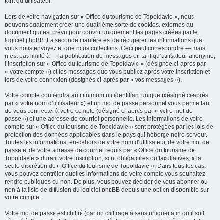
tant qu’utilisateur.
Lors de votre navigation sur « Office du tourisme de Topoldavie », nous
pouvons également créer une quatrième sorte de cookies, externes au
document qui est prévu pour couvrir uniquement les pages créées par le
logiciel phpBB. La seconde manière est de récupérer les informations que
vous nous envoyez et que nous collectons. Ceci peut correspondre — mais
n’est pas limité à — la publication de messages en tant qu’utilisateur anonyme,
l’inscription sur « Office du tourisme de Topoldavie » (désignée ci-après par
« votre compte ») et les messages que vous publiez après votre inscription et
lors de votre connexion (désignés ci-après par « vos messages »).
Votre compte contiendra au minimum un identifiant unique (désigné ci-après
par « votre nom d’utilisateur ») et un mot de passe personnel vous permettant
de vous connecter à votre compte (désigné ci-après par « votre mot de
passe ») et une adresse de courriel personnelle. Les informations de votre
compte sur « Office du tourisme de Topoldavie » sont protégées par les lois de
protection des données applicables dans le pays qui héberge notre serveur.
Toutes les informations, en-dehors de votre nom d’utilisateur, de votre mot de
passe et de votre adresse de courriel requis par « Office du tourisme de
Topoldavie » durant votre inscription, sont obligatoires ou facultatives, à la
seule discrétion de « Office du tourisme de Topoldavie ». Dans tous les cas,
vous pouvez contrôler quelles informations de votre compte vous souhaitez
rendre publiques ou non. De plus, vous pouvez décider de vous abonner ou
non à la liste de diffusion du logiciel phpBB depuis une option disponible sur
votre compte.
Votre mot de passe est chiffré (par un chiffrage à sens unique) afin qu’il soit