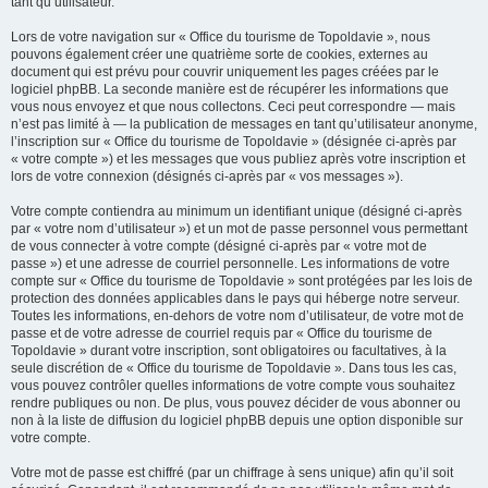
tant qu’utilisateur.
Lors de votre navigation sur « Office du tourisme de Topoldavie », nous
pouvons également créer une quatrième sorte de cookies, externes au
document qui est prévu pour couvrir uniquement les pages créées par le
logiciel phpBB. La seconde manière est de récupérer les informations que
vous nous envoyez et que nous collectons. Ceci peut correspondre — mais
n’est pas limité à — la publication de messages en tant qu’utilisateur anonyme,
l’inscription sur « Office du tourisme de Topoldavie » (désignée ci-après par
« votre compte ») et les messages que vous publiez après votre inscription et
lors de votre connexion (désignés ci-après par « vos messages »).
Votre compte contiendra au minimum un identifiant unique (désigné ci-après
par « votre nom d’utilisateur ») et un mot de passe personnel vous permettant
de vous connecter à votre compte (désigné ci-après par « votre mot de
passe ») et une adresse de courriel personnelle. Les informations de votre
compte sur « Office du tourisme de Topoldavie » sont protégées par les lois de
protection des données applicables dans le pays qui héberge notre serveur.
Toutes les informations, en-dehors de votre nom d’utilisateur, de votre mot de
passe et de votre adresse de courriel requis par « Office du tourisme de
Topoldavie » durant votre inscription, sont obligatoires ou facultatives, à la
seule discrétion de « Office du tourisme de Topoldavie ». Dans tous les cas,
vous pouvez contrôler quelles informations de votre compte vous souhaitez
rendre publiques ou non. De plus, vous pouvez décider de vous abonner ou
non à la liste de diffusion du logiciel phpBB depuis une option disponible sur
votre compte.
Votre mot de passe est chiffré (par un chiffrage à sens unique) afin qu’il soit