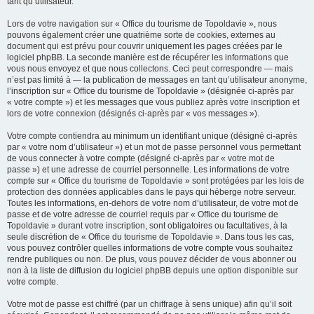
tant qu’utilisateur.
Lors de votre navigation sur « Office du tourisme de Topoldavie », nous
pouvons également créer une quatrième sorte de cookies, externes au
document qui est prévu pour couvrir uniquement les pages créées par le
logiciel phpBB. La seconde manière est de récupérer les informations que
vous nous envoyez et que nous collectons. Ceci peut correspondre — mais
n’est pas limité à — la publication de messages en tant qu’utilisateur anonyme,
l’inscription sur « Office du tourisme de Topoldavie » (désignée ci-après par
« votre compte ») et les messages que vous publiez après votre inscription et
lors de votre connexion (désignés ci-après par « vos messages »).
Votre compte contiendra au minimum un identifiant unique (désigné ci-après
par « votre nom d’utilisateur ») et un mot de passe personnel vous permettant
de vous connecter à votre compte (désigné ci-après par « votre mot de
passe ») et une adresse de courriel personnelle. Les informations de votre
compte sur « Office du tourisme de Topoldavie » sont protégées par les lois de
protection des données applicables dans le pays qui héberge notre serveur.
Toutes les informations, en-dehors de votre nom d’utilisateur, de votre mot de
passe et de votre adresse de courriel requis par « Office du tourisme de
Topoldavie » durant votre inscription, sont obligatoires ou facultatives, à la
seule discrétion de « Office du tourisme de Topoldavie ». Dans tous les cas,
vous pouvez contrôler quelles informations de votre compte vous souhaitez
rendre publiques ou non. De plus, vous pouvez décider de vous abonner ou
non à la liste de diffusion du logiciel phpBB depuis une option disponible sur
votre compte.
Votre mot de passe est chiffré (par un chiffrage à sens unique) afin qu’il soit