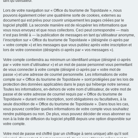
tant qu’utilisateur.
Lors de votre navigation sur « Office du tourisme de Topoldavie », nous
pouvons également créer une quatrième sorte de cookies, externes au
document qui est prévu pour couvrir uniquement les pages créées par le
logiciel phpBB. La seconde manière est de récupérer les informations que
vous nous envoyez et que nous collectons. Ceci peut correspondre — mais
n’est pas limité à — la publication de messages en tant qu’utilisateur anonyme,
l’inscription sur « Office du tourisme de Topoldavie » (désignée ci-après par
« votre compte ») et les messages que vous publiez après votre inscription et
lors de votre connexion (désignés ci-après par « vos messages »).
Votre compte contiendra au minimum un identifiant unique (désigné ci-après
par « votre nom d’utilisateur ») et un mot de passe personnel vous permettant
de vous connecter à votre compte (désigné ci-après par « votre mot de
passe ») et une adresse de courriel personnelle. Les informations de votre
compte sur « Office du tourisme de Topoldavie » sont protégées par les lois de
protection des données applicables dans le pays qui héberge notre serveur.
Toutes les informations, en-dehors de votre nom d’utilisateur, de votre mot de
passe et de votre adresse de courriel requis par « Office du tourisme de
Topoldavie » durant votre inscription, sont obligatoires ou facultatives, à la
seule discrétion de « Office du tourisme de Topoldavie ». Dans tous les cas,
vous pouvez contrôler quelles informations de votre compte vous souhaitez
rendre publiques ou non. De plus, vous pouvez décider de vous abonner ou
non à la liste de diffusion du logiciel phpBB depuis une option disponible sur
votre compte.
Votre mot de passe est chiffré (par un chiffrage à sens unique) afin qu’il soit