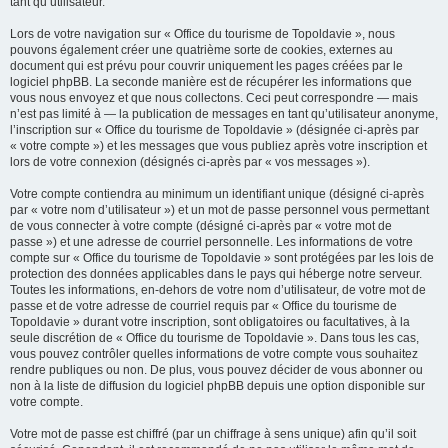
tant qu’utilisateur.
Lors de votre navigation sur « Office du tourisme de Topoldavie », nous
pouvons également créer une quatrième sorte de cookies, externes au
document qui est prévu pour couvrir uniquement les pages créées par le
logiciel phpBB. La seconde manière est de récupérer les informations que
vous nous envoyez et que nous collectons. Ceci peut correspondre — mais
n’est pas limité à — la publication de messages en tant qu’utilisateur anonyme,
l’inscription sur « Office du tourisme de Topoldavie » (désignée ci-après par
« votre compte ») et les messages que vous publiez après votre inscription et
lors de votre connexion (désignés ci-après par « vos messages »).
Votre compte contiendra au minimum un identifiant unique (désigné ci-après
par « votre nom d’utilisateur ») et un mot de passe personnel vous permettant
de vous connecter à votre compte (désigné ci-après par « votre mot de
passe ») et une adresse de courriel personnelle. Les informations de votre
compte sur « Office du tourisme de Topoldavie » sont protégées par les lois de
protection des données applicables dans le pays qui héberge notre serveur.
Toutes les informations, en-dehors de votre nom d’utilisateur, de votre mot de
passe et de votre adresse de courriel requis par « Office du tourisme de
Topoldavie » durant votre inscription, sont obligatoires ou facultatives, à la
seule discrétion de « Office du tourisme de Topoldavie ». Dans tous les cas,
vous pouvez contrôler quelles informations de votre compte vous souhaitez
rendre publiques ou non. De plus, vous pouvez décider de vous abonner ou
non à la liste de diffusion du logiciel phpBB depuis une option disponible sur
votre compte.
Votre mot de passe est chiffré (par un chiffrage à sens unique) afin qu’il soit