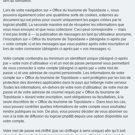
tant qu’utilisateur.
Lors de votre navigation sur « Office du tourisme de Topoldavie », nous
pouvons également créer une quatrième sorte de cookies, externes au
document qui est prévu pour couvrir uniquement les pages créées par le
logiciel phpBB. La seconde manière est de récupérer les informations que
vous nous envoyez et que nous collectons. Ceci peut correspondre — mais
n’est pas limité à — la publication de messages en tant qu’utilisateur anonyme,
l’inscription sur « Office du tourisme de Topoldavie » (désignée ci-après par
« votre compte ») et les messages que vous publiez après votre inscription et
lors de votre connexion (désignés ci-après par « vos messages »).
Votre compte contiendra au minimum un identifiant unique (désigné ci-après
par « votre nom d’utilisateur ») et un mot de passe personnel vous permettant
de vous connecter à votre compte (désigné ci-après par « votre mot de
passe ») et une adresse de courriel personnelle. Les informations de votre
compte sur « Office du tourisme de Topoldavie » sont protégées par les lois de
protection des données applicables dans le pays qui héberge notre serveur.
Toutes les informations, en-dehors de votre nom d’utilisateur, de votre mot de
passe et de votre adresse de courriel requis par « Office du tourisme de
Topoldavie » durant votre inscription, sont obligatoires ou facultatives, à la
seule discrétion de « Office du tourisme de Topoldavie ». Dans tous les cas,
vous pouvez contrôler quelles informations de votre compte vous souhaitez
rendre publiques ou non. De plus, vous pouvez décider de vous abonner ou
non à la liste de diffusion du logiciel phpBB depuis une option disponible sur
votre compte.
Votre mot de passe est chiffré (par un chiffrage à sens unique) afin qu’il soit