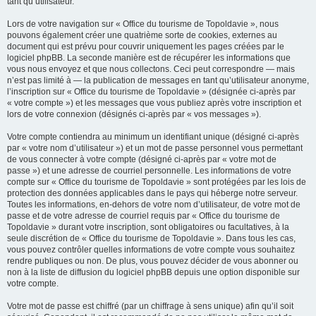
tant qu’utilisateur.
Lors de votre navigation sur « Office du tourisme de Topoldavie », nous
pouvons également créer une quatrième sorte de cookies, externes au
document qui est prévu pour couvrir uniquement les pages créées par le
logiciel phpBB. La seconde manière est de récupérer les informations que
vous nous envoyez et que nous collectons. Ceci peut correspondre — mais
n’est pas limité à — la publication de messages en tant qu’utilisateur anonyme,
l’inscription sur « Office du tourisme de Topoldavie » (désignée ci-après par
« votre compte ») et les messages que vous publiez après votre inscription et
lors de votre connexion (désignés ci-après par « vos messages »).
Votre compte contiendra au minimum un identifiant unique (désigné ci-après
par « votre nom d’utilisateur ») et un mot de passe personnel vous permettant
de vous connecter à votre compte (désigné ci-après par « votre mot de
passe ») et une adresse de courriel personnelle. Les informations de votre
compte sur « Office du tourisme de Topoldavie » sont protégées par les lois de
protection des données applicables dans le pays qui héberge notre serveur.
Toutes les informations, en-dehors de votre nom d’utilisateur, de votre mot de
passe et de votre adresse de courriel requis par « Office du tourisme de
Topoldavie » durant votre inscription, sont obligatoires ou facultatives, à la
seule discrétion de « Office du tourisme de Topoldavie ». Dans tous les cas,
vous pouvez contrôler quelles informations de votre compte vous souhaitez
rendre publiques ou non. De plus, vous pouvez décider de vous abonner ou
non à la liste de diffusion du logiciel phpBB depuis une option disponible sur
votre compte.
Votre mot de passe est chiffré (par un chiffrage à sens unique) afin qu’il soit