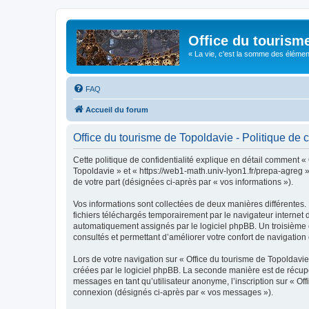
Office du tourism
« La vie, c'est la somme des éléments 
FAQ
Accueil du forum
Office du tourisme de Topoldavie - Politique de c
Cette politique de confidentialité explique en détail comment « 
Topoldavie » et « https://web1-math.univ-lyon1.fr/prepa-agreg »)
de votre part (désignées ci-après par « vos informations »).
Vos informations sont collectées de deux manières différentes.
fichiers téléchargés temporairement par le navigateur internet 
automatiquement assignés par le logiciel phpBB. Un troisième co
consultés et permettant d’améliorer votre confort de navigation e
Lors de votre navigation sur « Office du tourisme de Topoldav
créées par le logiciel phpBB. La seconde manière est de récup
messages en tant qu’utilisateur anonyme, l’inscription sur « Of
connexion (désignés ci-après par « vos messages »).