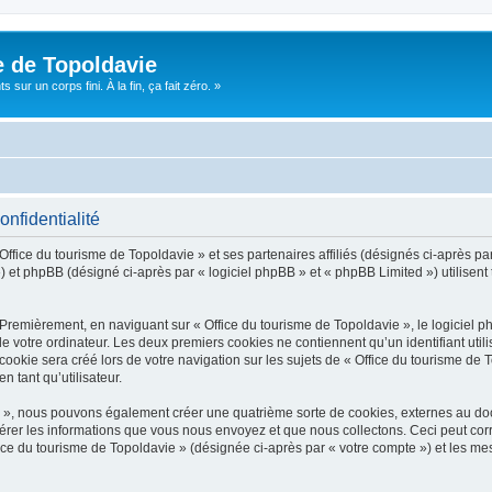
e de Topoldavie
sur un corps fini. À la fin, ça fait zéro. »
onfidentialité
Office du tourisme de Topoldavie » et ses partenaires affiliés (désignés ci-après par
 et phpBB (désigné ci-après par « logiciel phpBB » et « phpBB Limited ») utilisent t
 Premièrement, en naviguant sur « Office du tourisme de Topoldavie », le logiciel 
de votre ordinateur. Les deux premiers cookies ne contiennent qu’un identifiant util
okie sera créé lors de votre navigation sur les sujets de « Office du tourisme de To
n tant qu’utilisateur.
ie », nous pouvons également créer une quatrième sorte de cookies, externes au d
érer les informations que vous nous envoyez et que nous collectons. Ceci peut cor
fice du tourisme de Topoldavie » (désignée ci-après par « votre compte ») et les mes