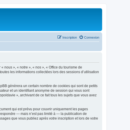
Inscription
Connexion
 « nous », « notre », « nos », « Office du tourisme de
outes les informations collectées lors des sessions d’utilisation
phpBB génèrera un certain nombre de cookies qui sont de petits
isateur et un identifiant anonyme de session qui vous sont
poldavie », archivant de ce fait tous les sujets que vous avez
ocument qui est prévu pour couvrir uniquement les pages
respondre — mais n’est pas limité à — la publication de
sages que vous publiez après votre inscription et lors de votre