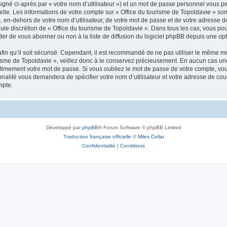
igné ci-après par « votre nom d’utilisateur ») et un mot de passe personnel vous p
elle. Les informations de votre compte sur « Office du tourisme de Topoldavie » so
, en-dehors de votre nom d’utilisateur, de votre mot de passe et de votre adresse d
a seule discrétion de « Office du tourisme de Topoldavie ». Dans tous les cas, vous 
r de vous abonner ou non à la liste de diffusion du logiciel phpBB depuis une opt
afin qu’il soit sécurisé. Cependant, il est recommandé de ne pas utiliser le même mot
isme de Topoldavie », veillez donc à le conservez précieusement. En aucun cas une 
timement votre mot de passe. Si vous oubliez le mot de passe de votre compte, vous
onnalité vous demandera de spécifier votre nom d’utilisateur et votre adresse de co
mpte.
Développé par
phpBB
® Forum Software © phpBB Limited
Traduction française officielle
©
Miles Cellar
Confidentialité
|
Conditions