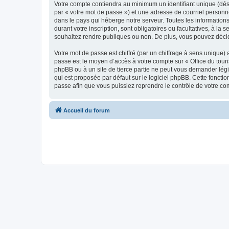
Votre compte contiendra au minimum un identifiant unique (dés
par « votre mot de passe ») et une adresse de courriel personn
dans le pays qui héberge notre serveur. Toutes les informations
durant votre inscription, sont obligatoires ou facultatives, à l
souhaitez rendre publiques ou non. De plus, vous pouvez décide
Votre mot de passe est chiffré (par un chiffrage à sens unique) 
passe est le moyen d’accès à votre compte sur « Office du tour
phpBB ou à un site de tierce partie ne peut vous demander légi
qui est proposée par défaut sur le logiciel phpBB. Cette foncti
passe afin que vous puissiez reprendre le contrôle de votre co
Accueil du forum