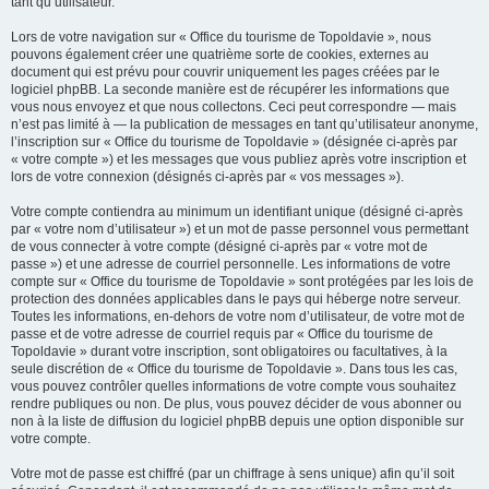
tant qu’utilisateur.
Lors de votre navigation sur « Office du tourisme de Topoldavie », nous
pouvons également créer une quatrième sorte de cookies, externes au
document qui est prévu pour couvrir uniquement les pages créées par le
logiciel phpBB. La seconde manière est de récupérer les informations que
vous nous envoyez et que nous collectons. Ceci peut correspondre — mais
n’est pas limité à — la publication de messages en tant qu’utilisateur anonyme,
l’inscription sur « Office du tourisme de Topoldavie » (désignée ci-après par
« votre compte ») et les messages que vous publiez après votre inscription et
lors de votre connexion (désignés ci-après par « vos messages »).
Votre compte contiendra au minimum un identifiant unique (désigné ci-après
par « votre nom d’utilisateur ») et un mot de passe personnel vous permettant
de vous connecter à votre compte (désigné ci-après par « votre mot de
passe ») et une adresse de courriel personnelle. Les informations de votre
compte sur « Office du tourisme de Topoldavie » sont protégées par les lois de
protection des données applicables dans le pays qui héberge notre serveur.
Toutes les informations, en-dehors de votre nom d’utilisateur, de votre mot de
passe et de votre adresse de courriel requis par « Office du tourisme de
Topoldavie » durant votre inscription, sont obligatoires ou facultatives, à la
seule discrétion de « Office du tourisme de Topoldavie ». Dans tous les cas,
vous pouvez contrôler quelles informations de votre compte vous souhaitez
rendre publiques ou non. De plus, vous pouvez décider de vous abonner ou
non à la liste de diffusion du logiciel phpBB depuis une option disponible sur
votre compte.
Votre mot de passe est chiffré (par un chiffrage à sens unique) afin qu’il soit