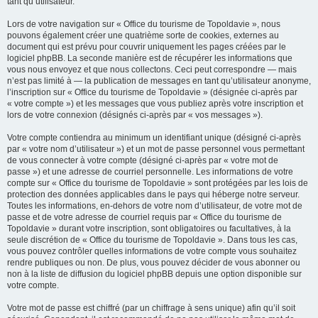
tant qu’utilisateur.
Lors de votre navigation sur « Office du tourisme de Topoldavie », nous
pouvons également créer une quatrième sorte de cookies, externes au
document qui est prévu pour couvrir uniquement les pages créées par le
logiciel phpBB. La seconde manière est de récupérer les informations que
vous nous envoyez et que nous collectons. Ceci peut correspondre — mais
n’est pas limité à — la publication de messages en tant qu’utilisateur anonyme,
l’inscription sur « Office du tourisme de Topoldavie » (désignée ci-après par
« votre compte ») et les messages que vous publiez après votre inscription et
lors de votre connexion (désignés ci-après par « vos messages »).
Votre compte contiendra au minimum un identifiant unique (désigné ci-après
par « votre nom d’utilisateur ») et un mot de passe personnel vous permettant
de vous connecter à votre compte (désigné ci-après par « votre mot de
passe ») et une adresse de courriel personnelle. Les informations de votre
compte sur « Office du tourisme de Topoldavie » sont protégées par les lois de
protection des données applicables dans le pays qui héberge notre serveur.
Toutes les informations, en-dehors de votre nom d’utilisateur, de votre mot de
passe et de votre adresse de courriel requis par « Office du tourisme de
Topoldavie » durant votre inscription, sont obligatoires ou facultatives, à la
seule discrétion de « Office du tourisme de Topoldavie ». Dans tous les cas,
vous pouvez contrôler quelles informations de votre compte vous souhaitez
rendre publiques ou non. De plus, vous pouvez décider de vous abonner ou
non à la liste de diffusion du logiciel phpBB depuis une option disponible sur
votre compte.
Votre mot de passe est chiffré (par un chiffrage à sens unique) afin qu’il soit