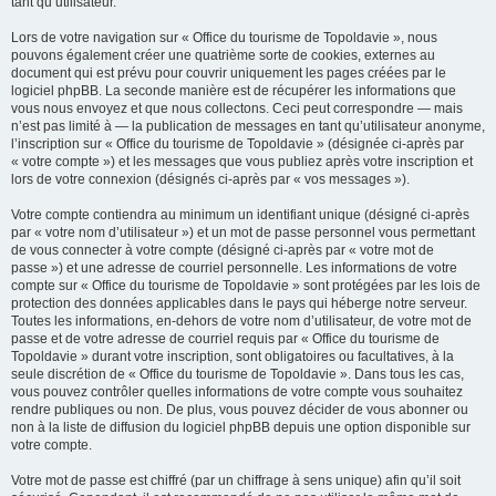
tant qu’utilisateur.
Lors de votre navigation sur « Office du tourisme de Topoldavie », nous
pouvons également créer une quatrième sorte de cookies, externes au
document qui est prévu pour couvrir uniquement les pages créées par le
logiciel phpBB. La seconde manière est de récupérer les informations que
vous nous envoyez et que nous collectons. Ceci peut correspondre — mais
n’est pas limité à — la publication de messages en tant qu’utilisateur anonyme,
l’inscription sur « Office du tourisme de Topoldavie » (désignée ci-après par
« votre compte ») et les messages que vous publiez après votre inscription et
lors de votre connexion (désignés ci-après par « vos messages »).
Votre compte contiendra au minimum un identifiant unique (désigné ci-après
par « votre nom d’utilisateur ») et un mot de passe personnel vous permettant
de vous connecter à votre compte (désigné ci-après par « votre mot de
passe ») et une adresse de courriel personnelle. Les informations de votre
compte sur « Office du tourisme de Topoldavie » sont protégées par les lois de
protection des données applicables dans le pays qui héberge notre serveur.
Toutes les informations, en-dehors de votre nom d’utilisateur, de votre mot de
passe et de votre adresse de courriel requis par « Office du tourisme de
Topoldavie » durant votre inscription, sont obligatoires ou facultatives, à la
seule discrétion de « Office du tourisme de Topoldavie ». Dans tous les cas,
vous pouvez contrôler quelles informations de votre compte vous souhaitez
rendre publiques ou non. De plus, vous pouvez décider de vous abonner ou
non à la liste de diffusion du logiciel phpBB depuis une option disponible sur
votre compte.
Votre mot de passe est chiffré (par un chiffrage à sens unique) afin qu’il soit