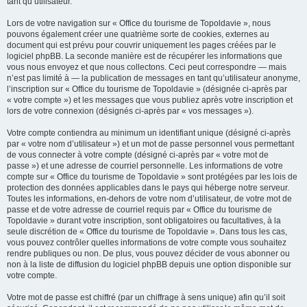
tant qu’utilisateur.
Lors de votre navigation sur « Office du tourisme de Topoldavie », nous
pouvons également créer une quatrième sorte de cookies, externes au
document qui est prévu pour couvrir uniquement les pages créées par le
logiciel phpBB. La seconde manière est de récupérer les informations que
vous nous envoyez et que nous collectons. Ceci peut correspondre — mais
n’est pas limité à — la publication de messages en tant qu’utilisateur anonyme,
l’inscription sur « Office du tourisme de Topoldavie » (désignée ci-après par
« votre compte ») et les messages que vous publiez après votre inscription et
lors de votre connexion (désignés ci-après par « vos messages »).
Votre compte contiendra au minimum un identifiant unique (désigné ci-après
par « votre nom d’utilisateur ») et un mot de passe personnel vous permettant
de vous connecter à votre compte (désigné ci-après par « votre mot de
passe ») et une adresse de courriel personnelle. Les informations de votre
compte sur « Office du tourisme de Topoldavie » sont protégées par les lois de
protection des données applicables dans le pays qui héberge notre serveur.
Toutes les informations, en-dehors de votre nom d’utilisateur, de votre mot de
passe et de votre adresse de courriel requis par « Office du tourisme de
Topoldavie » durant votre inscription, sont obligatoires ou facultatives, à la
seule discrétion de « Office du tourisme de Topoldavie ». Dans tous les cas,
vous pouvez contrôler quelles informations de votre compte vous souhaitez
rendre publiques ou non. De plus, vous pouvez décider de vous abonner ou
non à la liste de diffusion du logiciel phpBB depuis une option disponible sur
votre compte.
Votre mot de passe est chiffré (par un chiffrage à sens unique) afin qu’il soit