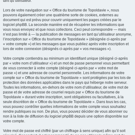
tant qu’utilisateur.
Lors de votre navigation sur « Office du tourisme de Topoldavie », nous
pouvons également créer une quatrième sorte de cookies, externes au
document qui est prévu pour couvrir uniquement les pages créées par le
logiciel phpBB. La seconde manière est de récupérer les informations que
vous nous envoyez et que nous collectons. Ceci peut correspondre — mais
n’est pas limité à — la publication de messages en tant qu’utilisateur anonyme,
l’inscription sur « Office du tourisme de Topoldavie » (désignée ci-après par
« votre compte ») et les messages que vous publiez après votre inscription et
lors de votre connexion (désignés ci-après par « vos messages »).
Votre compte contiendra au minimum un identifiant unique (désigné ci-après
par « votre nom d’utilisateur ») et un mot de passe personnel vous permettant
de vous connecter à votre compte (désigné ci-après par « votre mot de
passe ») et une adresse de courriel personnelle. Les informations de votre
compte sur « Office du tourisme de Topoldavie » sont protégées par les lois de
protection des données applicables dans le pays qui héberge notre serveur.
Toutes les informations, en-dehors de votre nom d’utilisateur, de votre mot de
passe et de votre adresse de courriel requis par « Office du tourisme de
Topoldavie » durant votre inscription, sont obligatoires ou facultatives, à la
seule discrétion de « Office du tourisme de Topoldavie ». Dans tous les cas,
vous pouvez contrôler quelles informations de votre compte vous souhaitez
rendre publiques ou non. De plus, vous pouvez décider de vous abonner ou
non à la liste de diffusion du logiciel phpBB depuis une option disponible sur
votre compte.
Votre mot de passe est chiffré (par un chiffrage à sens unique) afin qu’il soit