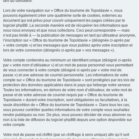
tant qu’utilisateur.
Lors de votre navigation sur « Office du tourisme de Topoldavie », nous
pouvons également créer une quatrième sorte de cookies, externes au
document qui est prévu pour couvrir uniquement les pages créées par le
logiciel phpBB. La seconde manière est de récupérer les informations que
vous nous envoyez et que nous collectons. Ceci peut correspondre — mais
n’est pas limité à — la publication de messages en tant qu’utilisateur anonyme,
l’inscription sur « Office du tourisme de Topoldavie » (désignée ci-après par
« votre compte ») et les messages que vous publiez après votre inscription et
lors de votre connexion (désignés ci-après par « vos messages »).
Votre compte contiendra au minimum un identifiant unique (désigné ci-après
par « votre nom d’utilisateur ») et un mot de passe personnel vous permettant
de vous connecter à votre compte (désigné ci-après par « votre mot de
passe ») et une adresse de courriel personnelle. Les informations de votre
compte sur « Office du tourisme de Topoldavie » sont protégées par les lois de
protection des données applicables dans le pays qui héberge notre serveur.
Toutes les informations, en-dehors de votre nom d’utilisateur, de votre mot de
passe et de votre adresse de courriel requis par « Office du tourisme de
Topoldavie » durant votre inscription, sont obligatoires ou facultatives, à la
seule discrétion de « Office du tourisme de Topoldavie ». Dans tous les cas,
vous pouvez contrôler quelles informations de votre compte vous souhaitez
rendre publiques ou non. De plus, vous pouvez décider de vous abonner ou
non à la liste de diffusion du logiciel phpBB depuis une option disponible sur
votre compte.
Votre mot de passe est chiffré (par un chiffrage à sens unique) afin qu’il soit