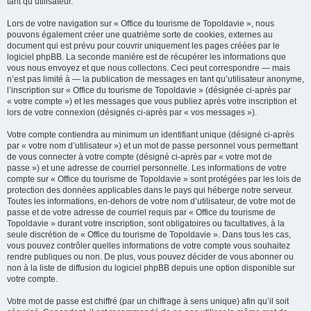
tant qu’utilisateur.
Lors de votre navigation sur « Office du tourisme de Topoldavie », nous
pouvons également créer une quatrième sorte de cookies, externes au
document qui est prévu pour couvrir uniquement les pages créées par le
logiciel phpBB. La seconde manière est de récupérer les informations que
vous nous envoyez et que nous collectons. Ceci peut correspondre — mais
n’est pas limité à — la publication de messages en tant qu’utilisateur anonyme,
l’inscription sur « Office du tourisme de Topoldavie » (désignée ci-après par
« votre compte ») et les messages que vous publiez après votre inscription et
lors de votre connexion (désignés ci-après par « vos messages »).
Votre compte contiendra au minimum un identifiant unique (désigné ci-après
par « votre nom d’utilisateur ») et un mot de passe personnel vous permettant
de vous connecter à votre compte (désigné ci-après par « votre mot de
passe ») et une adresse de courriel personnelle. Les informations de votre
compte sur « Office du tourisme de Topoldavie » sont protégées par les lois de
protection des données applicables dans le pays qui héberge notre serveur.
Toutes les informations, en-dehors de votre nom d’utilisateur, de votre mot de
passe et de votre adresse de courriel requis par « Office du tourisme de
Topoldavie » durant votre inscription, sont obligatoires ou facultatives, à la
seule discrétion de « Office du tourisme de Topoldavie ». Dans tous les cas,
vous pouvez contrôler quelles informations de votre compte vous souhaitez
rendre publiques ou non. De plus, vous pouvez décider de vous abonner ou
non à la liste de diffusion du logiciel phpBB depuis une option disponible sur
votre compte.
Votre mot de passe est chiffré (par un chiffrage à sens unique) afin qu’il soit