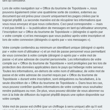
tant qu’utilisateur.
Lors de votre navigation sur « Office du tourisme de Topoldavie », nous
pouvons également créer une quatrième sorte de cookies, externes au
document qui est prévu pour couvrir uniquement les pages créées par le
logiciel phpBB. La seconde manière est de récupérer les informations que
vous nous envoyez et que nous collectons. Ceci peut correspondre — mais
n’est pas limité à — la publication de messages en tant qu’utilisateur anonyme,
l’inscription sur « Office du tourisme de Topoldavie » (désignée ci-après par
« votre compte ») et les messages que vous publiez après votre inscription et
lors de votre connexion (désignés ci-après par « vos messages »).
Votre compte contiendra au minimum un identifiant unique (désigné ci-après
par « votre nom d’utilisateur ») et un mot de passe personnel vous permettant
de vous connecter à votre compte (désigné ci-après par « votre mot de
passe ») et une adresse de courriel personnelle. Les informations de votre
compte sur « Office du tourisme de Topoldavie » sont protégées par les lois de
protection des données applicables dans le pays qui héberge notre serveur.
Toutes les informations, en-dehors de votre nom d’utilisateur, de votre mot de
passe et de votre adresse de courriel requis par « Office du tourisme de
Topoldavie » durant votre inscription, sont obligatoires ou facultatives, à la
seule discrétion de « Office du tourisme de Topoldavie ». Dans tous les cas,
vous pouvez contrôler quelles informations de votre compte vous souhaitez
rendre publiques ou non. De plus, vous pouvez décider de vous abonner ou
non à la liste de diffusion du logiciel phpBB depuis une option disponible sur
votre compte.
Votre mot de passe est chiffré (par un chiffrage à sens unique) afin qu’il soit