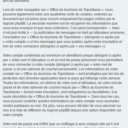
tant qu’utilisateur.
Lors de votre navigation sur « Office du tourisme de Topoldavie », nous
pouvons également créer une quatrième sorte de cookies, externes au
document qui est prévu pour couvrir uniquement les pages créées par le
logiciel phpBB. La seconde manière est de récupérer les informations que
vous nous envoyez et que nous collectons. Ceci peut correspondre — mais
n’est pas limité à — la publication de messages en tant qu’utilisateur anonyme,
l’inscription sur « Office du tourisme de Topoldavie » (désignée ci-après par
« votre compte ») et les messages que vous publiez après votre inscription et
lors de votre connexion (désignés ci-après par « vos messages »).
Votre compte contiendra au minimum un identifiant unique (désigné ci-après
par « votre nom d’utilisateur ») et un mot de passe personnel vous permettant
de vous connecter à votre compte (désigné ci-après par « votre mot de
passe ») et une adresse de courriel personnelle. Les informations de votre
compte sur « Office du tourisme de Topoldavie » sont protégées par les lois de
protection des données applicables dans le pays qui héberge notre serveur.
Toutes les informations, en-dehors de votre nom d’utilisateur, de votre mot de
passe et de votre adresse de courriel requis par « Office du tourisme de
Topoldavie » durant votre inscription, sont obligatoires ou facultatives, à la
seule discrétion de « Office du tourisme de Topoldavie ». Dans tous les cas,
vous pouvez contrôler quelles informations de votre compte vous souhaitez
rendre publiques ou non. De plus, vous pouvez décider de vous abonner ou
non à la liste de diffusion du logiciel phpBB depuis une option disponible sur
votre compte.
Votre mot de passe est chiffré (par un chiffrage à sens unique) afin qu’il soit