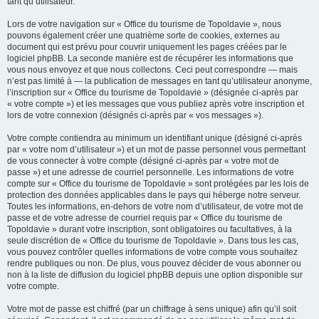
tant qu’utilisateur.
Lors de votre navigation sur « Office du tourisme de Topoldavie », nous
pouvons également créer une quatrième sorte de cookies, externes au
document qui est prévu pour couvrir uniquement les pages créées par le
logiciel phpBB. La seconde manière est de récupérer les informations que
vous nous envoyez et que nous collectons. Ceci peut correspondre — mais
n’est pas limité à — la publication de messages en tant qu’utilisateur anonyme,
l’inscription sur « Office du tourisme de Topoldavie » (désignée ci-après par
« votre compte ») et les messages que vous publiez après votre inscription et
lors de votre connexion (désignés ci-après par « vos messages »).
Votre compte contiendra au minimum un identifiant unique (désigné ci-après
par « votre nom d’utilisateur ») et un mot de passe personnel vous permettant
de vous connecter à votre compte (désigné ci-après par « votre mot de
passe ») et une adresse de courriel personnelle. Les informations de votre
compte sur « Office du tourisme de Topoldavie » sont protégées par les lois de
protection des données applicables dans le pays qui héberge notre serveur.
Toutes les informations, en-dehors de votre nom d’utilisateur, de votre mot de
passe et de votre adresse de courriel requis par « Office du tourisme de
Topoldavie » durant votre inscription, sont obligatoires ou facultatives, à la
seule discrétion de « Office du tourisme de Topoldavie ». Dans tous les cas,
vous pouvez contrôler quelles informations de votre compte vous souhaitez
rendre publiques ou non. De plus, vous pouvez décider de vous abonner ou
non à la liste de diffusion du logiciel phpBB depuis une option disponible sur
votre compte.
Votre mot de passe est chiffré (par un chiffrage à sens unique) afin qu’il soit