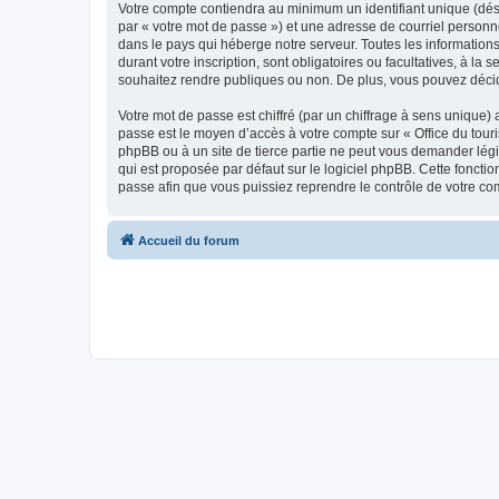
Votre compte contiendra au minimum un identifiant unique (dés
par « votre mot de passe ») et une adresse de courriel personn
dans le pays qui héberge notre serveur. Toutes les informations
durant votre inscription, sont obligatoires ou facultatives, à l
souhaitez rendre publiques ou non. De plus, vous pouvez décide
Votre mot de passe est chiffré (par un chiffrage à sens unique) 
passe est le moyen d’accès à votre compte sur « Office du tour
phpBB ou à un site de tierce partie ne peut vous demander légi
qui est proposée par défaut sur le logiciel phpBB. Cette foncti
passe afin que vous puissiez reprendre le contrôle de votre co
Accueil du forum