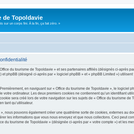
e de Topoldavie
sur un corps fini. À la fin, ça fait zéro. »
onfidentialité
Office du tourisme de Topoldavie » et ses partenaires affiliés (désignés ci-après par
 et phpBB (désigné ci-après par « logiciel phpBB » et « phpBB Limited ») utilisent t
 Premièrement, en naviguant sur « Office du tourisme de Topoldavie », le logiciel 
de votre ordinateur. Les deux premiers cookies ne contiennent qu’un identifiant util
okie sera créé lors de votre navigation sur les sujets de « Office du tourisme de To
n tant qu’utilisateur.
ie », nous pouvons également créer une quatrième sorte de cookies, externes au d
érer les informations que vous nous envoyez et que nous collectons. Ceci peut cor
fice du tourisme de Topoldavie » (désignée ci-après par « votre compte ») et les mes