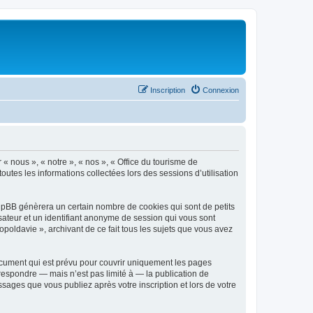
Inscription
Connexion
 « nous », « notre », « nos », « Office du tourisme de
outes les informations collectées lors des sessions d’utilisation
phpBB génèrera un certain nombre de cookies qui sont de petits
isateur et un identifiant anonyme de session qui vous sont
poldavie », archivant de ce fait tous les sujets que vous avez
ocument qui est prévu pour couvrir uniquement les pages
respondre — mais n’est pas limité à — la publication de
sages que vous publiez après votre inscription et lors de votre