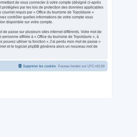
ermettant de vous connecter à votre compte (désigné ci-après
nt protégées par les lois de protection des données applicables
e courriel requis par « Office du tourisme de Topoldavie »
pouvez contrôler quelles informations de votre compte vous
ion disponible sur votre compte.
 de passe sur plusieurs sites internet différents. Votre mot de
personne affiliée à « Office du tourisme de Topoldavie », à
 pouvez utiliser la fonction « J’ai perdu mon mot de passe »
urriel et le logiciel phpBB générera alors un nouveau mot de
Supprimer les cookies
Fuseau horaire sur
UTC+02:00