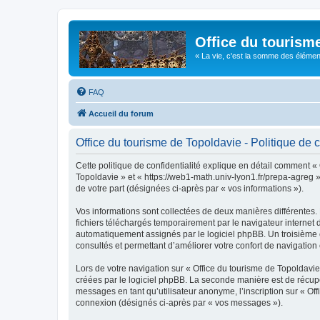
Office du tourism
« La vie, c'est la somme des éléments 
FAQ
Accueil du forum
Office du tourisme de Topoldavie - Politique de c
Cette politique de confidentialité explique en détail comment « 
Topoldavie » et « https://web1-math.univ-lyon1.fr/prepa-agreg »)
de votre part (désignées ci-après par « vos informations »).
Vos informations sont collectées de deux manières différentes.
fichiers téléchargés temporairement par le navigateur internet 
automatiquement assignés par le logiciel phpBB. Un troisième co
consultés et permettant d’améliorer votre confort de navigation e
Lors de votre navigation sur « Office du tourisme de Topoldav
créées par le logiciel phpBB. La seconde manière est de récup
messages en tant qu’utilisateur anonyme, l’inscription sur « Of
connexion (désignés ci-après par « vos messages »).