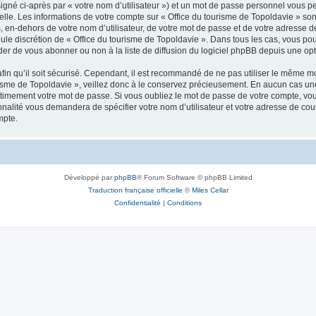
igné ci-après par « votre nom d’utilisateur ») et un mot de passe personnel vous p
elle. Les informations de votre compte sur « Office du tourisme de Topoldavie » so
, en-dehors de votre nom d’utilisateur, de votre mot de passe et de votre adresse d
a seule discrétion de « Office du tourisme de Topoldavie ». Dans tous les cas, vous 
r de vous abonner ou non à la liste de diffusion du logiciel phpBB depuis une opt
afin qu’il soit sécurisé. Cependant, il est recommandé de ne pas utiliser le même mot
isme de Topoldavie », veillez donc à le conservez précieusement. En aucun cas une 
timement votre mot de passe. Si vous oubliez le mot de passe de votre compte, vous
onnalité vous demandera de spécifier votre nom d’utilisateur et votre adresse de co
mpte.
Développé par
phpBB
® Forum Software © phpBB Limited
Traduction française officielle
©
Miles Cellar
Confidentialité
|
Conditions