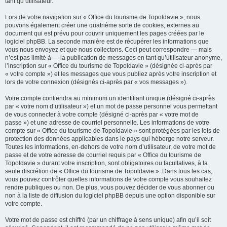
tant qu’utilisateur.
Lors de votre navigation sur « Office du tourisme de Topoldavie », nous
pouvons également créer une quatrième sorte de cookies, externes au
document qui est prévu pour couvrir uniquement les pages créées par le
logiciel phpBB. La seconde manière est de récupérer les informations que
vous nous envoyez et que nous collectons. Ceci peut correspondre — mais
n’est pas limité à — la publication de messages en tant qu’utilisateur anonyme,
l’inscription sur « Office du tourisme de Topoldavie » (désignée ci-après par
« votre compte ») et les messages que vous publiez après votre inscription et
lors de votre connexion (désignés ci-après par « vos messages »).
Votre compte contiendra au minimum un identifiant unique (désigné ci-après
par « votre nom d’utilisateur ») et un mot de passe personnel vous permettant
de vous connecter à votre compte (désigné ci-après par « votre mot de
passe ») et une adresse de courriel personnelle. Les informations de votre
compte sur « Office du tourisme de Topoldavie » sont protégées par les lois de
protection des données applicables dans le pays qui héberge notre serveur.
Toutes les informations, en-dehors de votre nom d’utilisateur, de votre mot de
passe et de votre adresse de courriel requis par « Office du tourisme de
Topoldavie » durant votre inscription, sont obligatoires ou facultatives, à la
seule discrétion de « Office du tourisme de Topoldavie ». Dans tous les cas,
vous pouvez contrôler quelles informations de votre compte vous souhaitez
rendre publiques ou non. De plus, vous pouvez décider de vous abonner ou
non à la liste de diffusion du logiciel phpBB depuis une option disponible sur
votre compte.
Votre mot de passe est chiffré (par un chiffrage à sens unique) afin qu’il soit