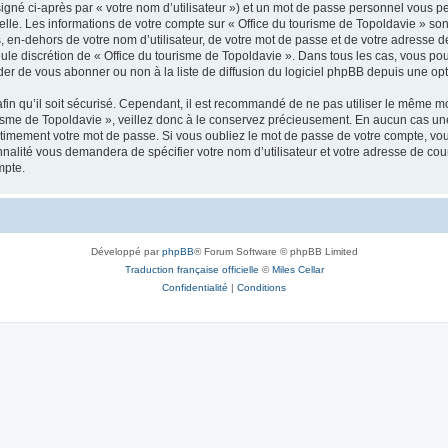
igné ci-après par « votre nom d’utilisateur ») et un mot de passe personnel vous p
elle. Les informations de votre compte sur « Office du tourisme de Topoldavie » so
, en-dehors de votre nom d’utilisateur, de votre mot de passe et de votre adresse d
a seule discrétion de « Office du tourisme de Topoldavie ». Dans tous les cas, vous 
r de vous abonner ou non à la liste de diffusion du logiciel phpBB depuis une opt
afin qu’il soit sécurisé. Cependant, il est recommandé de ne pas utiliser le même mot
isme de Topoldavie », veillez donc à le conservez précieusement. En aucun cas une 
timement votre mot de passe. Si vous oubliez le mot de passe de votre compte, vous
onnalité vous demandera de spécifier votre nom d’utilisateur et votre adresse de co
mpte.
Développé par
phpBB
® Forum Software © phpBB Limited
Traduction française officielle
©
Miles Cellar
Confidentialité
|
Conditions