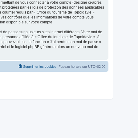
ermettant de vous connecter à votre compte (désigné ci-après
nt protégées par les lois de protection des données applicables
e courriel requis par « Office du tourisme de Topoldavie »
pouvez contrôler quelles informations de votre compte vous
ion disponible sur votre compte.
 de passe sur plusieurs sites internet différents. Votre mot de
personne affiliée à « Office du tourisme de Topoldavie », à
 pouvez utiliser la fonction « J’ai perdu mon mot de passe »
urriel et le logiciel phpBB générera alors un nouveau mot de
Supprimer les cookies
Fuseau horaire sur
UTC+02:00