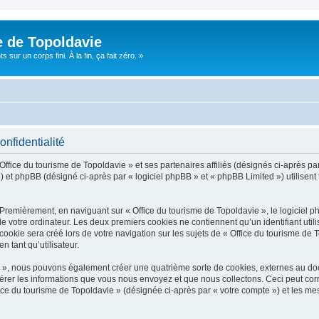
e de Topoldavie
sur un corps fini. À la fin, ça fait zéro. »
onfidentialité
Office du tourisme de Topoldavie » et ses partenaires affiliés (désignés ci-après par
 et phpBB (désigné ci-après par « logiciel phpBB » et « phpBB Limited ») utilisent t
 Premièrement, en naviguant sur « Office du tourisme de Topoldavie », le logiciel 
de votre ordinateur. Les deux premiers cookies ne contiennent qu’un identifiant util
okie sera créé lors de votre navigation sur les sujets de « Office du tourisme de To
n tant qu’utilisateur.
ie », nous pouvons également créer une quatrième sorte de cookies, externes au d
érer les informations que vous nous envoyez et que nous collectons. Ceci peut cor
fice du tourisme de Topoldavie » (désignée ci-après par « votre compte ») et les mes