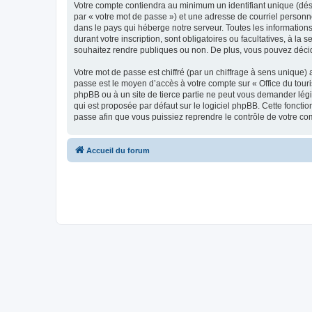
Votre compte contiendra au minimum un identifiant unique (dés
par « votre mot de passe ») et une adresse de courriel personn
dans le pays qui héberge notre serveur. Toutes les informations
durant votre inscription, sont obligatoires ou facultatives, à l
souhaitez rendre publiques ou non. De plus, vous pouvez décide
Votre mot de passe est chiffré (par un chiffrage à sens unique) 
passe est le moyen d’accès à votre compte sur « Office du tour
phpBB ou à un site de tierce partie ne peut vous demander légi
qui est proposée par défaut sur le logiciel phpBB. Cette foncti
passe afin que vous puissiez reprendre le contrôle de votre co
Accueil du forum