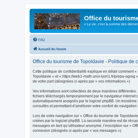
Office du tourism
« La vie, c'est la somme des éléments 
FAQ
Accueil du forum
Office du tourisme de Topoldavie - Politique de c
Cette politique de confidentialité explique en détail comment « 
Topoldavie » et « https://web1-math.univ-lyon1.fr/prepa-agreg »)
de votre part (désignées ci-après par « vos informations »).
Vos informations sont collectées de deux manières différentes.
fichiers téléchargés temporairement par le navigateur internet 
automatiquement assignés par le logiciel phpBB. Un troisième co
consultés et permettant d’améliorer votre confort de navigation e
Lors de votre navigation sur « Office du tourisme de Topoldav
créées par le logiciel phpBB. La seconde manière est de récup
messages en tant qu’utilisateur anonyme, l’inscription sur « Of
connexion (désignés ci-après par « vos messages »).