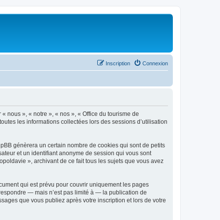
Inscription
Connexion
 « nous », « notre », « nos », « Office du tourisme de
outes les informations collectées lors des sessions d’utilisation
phpBB génèrera un certain nombre de cookies qui sont de petits
isateur et un identifiant anonyme de session qui vous sont
poldavie », archivant de ce fait tous les sujets que vous avez
ocument qui est prévu pour couvrir uniquement les pages
respondre — mais n’est pas limité à — la publication de
sages que vous publiez après votre inscription et lors de votre