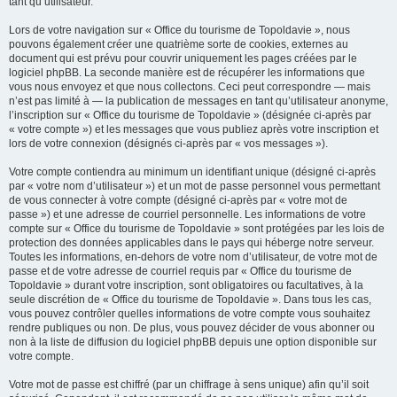
tant qu’utilisateur.
Lors de votre navigation sur « Office du tourisme de Topoldavie », nous
pouvons également créer une quatrième sorte de cookies, externes au
document qui est prévu pour couvrir uniquement les pages créées par le
logiciel phpBB. La seconde manière est de récupérer les informations que
vous nous envoyez et que nous collectons. Ceci peut correspondre — mais
n’est pas limité à — la publication de messages en tant qu’utilisateur anonyme,
l’inscription sur « Office du tourisme de Topoldavie » (désignée ci-après par
« votre compte ») et les messages que vous publiez après votre inscription et
lors de votre connexion (désignés ci-après par « vos messages »).
Votre compte contiendra au minimum un identifiant unique (désigné ci-après
par « votre nom d’utilisateur ») et un mot de passe personnel vous permettant
de vous connecter à votre compte (désigné ci-après par « votre mot de
passe ») et une adresse de courriel personnelle. Les informations de votre
compte sur « Office du tourisme de Topoldavie » sont protégées par les lois de
protection des données applicables dans le pays qui héberge notre serveur.
Toutes les informations, en-dehors de votre nom d’utilisateur, de votre mot de
passe et de votre adresse de courriel requis par « Office du tourisme de
Topoldavie » durant votre inscription, sont obligatoires ou facultatives, à la
seule discrétion de « Office du tourisme de Topoldavie ». Dans tous les cas,
vous pouvez contrôler quelles informations de votre compte vous souhaitez
rendre publiques ou non. De plus, vous pouvez décider de vous abonner ou
non à la liste de diffusion du logiciel phpBB depuis une option disponible sur
votre compte.
Votre mot de passe est chiffré (par un chiffrage à sens unique) afin qu’il soit