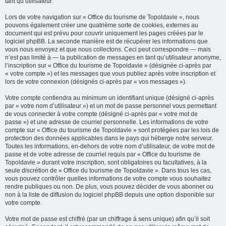
tant qu’utilisateur.
Lors de votre navigation sur « Office du tourisme de Topoldavie », nous
pouvons également créer une quatrième sorte de cookies, externes au
document qui est prévu pour couvrir uniquement les pages créées par le
logiciel phpBB. La seconde manière est de récupérer les informations que
vous nous envoyez et que nous collectons. Ceci peut correspondre — mais
n’est pas limité à — la publication de messages en tant qu’utilisateur anonyme,
l’inscription sur « Office du tourisme de Topoldavie » (désignée ci-après par
« votre compte ») et les messages que vous publiez après votre inscription et
lors de votre connexion (désignés ci-après par « vos messages »).
Votre compte contiendra au minimum un identifiant unique (désigné ci-après
par « votre nom d’utilisateur ») et un mot de passe personnel vous permettant
de vous connecter à votre compte (désigné ci-après par « votre mot de
passe ») et une adresse de courriel personnelle. Les informations de votre
compte sur « Office du tourisme de Topoldavie » sont protégées par les lois de
protection des données applicables dans le pays qui héberge notre serveur.
Toutes les informations, en-dehors de votre nom d’utilisateur, de votre mot de
passe et de votre adresse de courriel requis par « Office du tourisme de
Topoldavie » durant votre inscription, sont obligatoires ou facultatives, à la
seule discrétion de « Office du tourisme de Topoldavie ». Dans tous les cas,
vous pouvez contrôler quelles informations de votre compte vous souhaitez
rendre publiques ou non. De plus, vous pouvez décider de vous abonner ou
non à la liste de diffusion du logiciel phpBB depuis une option disponible sur
votre compte.
Votre mot de passe est chiffré (par un chiffrage à sens unique) afin qu’il soit