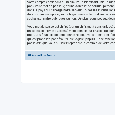
Votre compte contiendra au minimum un identifiant unique (dés
par « votre mot de passe ») et une adresse de courriel personn
dans le pays qui héberge notre serveur. Toutes les informations
durant votre inscription, sont obligatoires ou facultatives, à l
souhaitez rendre publiques ou non. De plus, vous pouvez décide
Votre mot de passe est chiffré (par un chiffrage à sens unique) 
passe est le moyen d’accès à votre compte sur « Office du tour
phpBB ou à un site de tierce partie ne peut vous demander légi
qui est proposée par défaut sur le logiciel phpBB. Cette foncti
passe afin que vous puissiez reprendre le contrôle de votre co
Accueil du forum