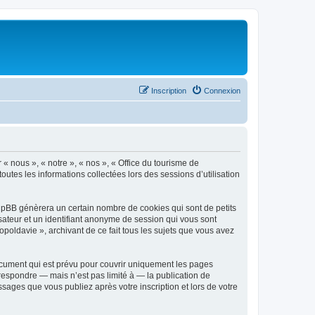
Inscription
Connexion
 « nous », « notre », « nos », « Office du tourisme de
outes les informations collectées lors des sessions d’utilisation
phpBB génèrera un certain nombre de cookies qui sont de petits
isateur et un identifiant anonyme de session qui vous sont
poldavie », archivant de ce fait tous les sujets que vous avez
ocument qui est prévu pour couvrir uniquement les pages
respondre — mais n’est pas limité à — la publication de
sages que vous publiez après votre inscription et lors de votre