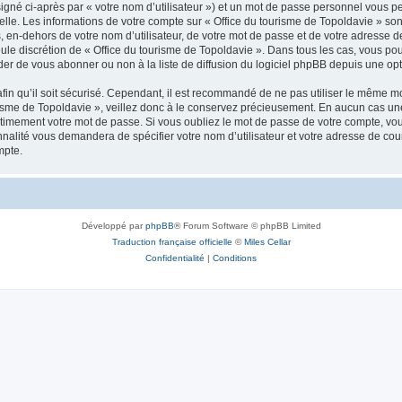
igné ci-après par « votre nom d’utilisateur ») et un mot de passe personnel vous p
elle. Les informations de votre compte sur « Office du tourisme de Topoldavie » so
, en-dehors de votre nom d’utilisateur, de votre mot de passe et de votre adresse d
a seule discrétion de « Office du tourisme de Topoldavie ». Dans tous les cas, vous 
r de vous abonner ou non à la liste de diffusion du logiciel phpBB depuis une opt
afin qu’il soit sécurisé. Cependant, il est recommandé de ne pas utiliser le même mot
isme de Topoldavie », veillez donc à le conservez précieusement. En aucun cas une 
timement votre mot de passe. Si vous oubliez le mot de passe de votre compte, vous
onnalité vous demandera de spécifier votre nom d’utilisateur et votre adresse de co
mpte.
Développé par
phpBB
® Forum Software © phpBB Limited
Traduction française officielle
©
Miles Cellar
Confidentialité
|
Conditions