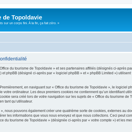
e de Topoldavie
sur un corps fini. À la fin, ça fait zéro. »
onfidentialité
Office du tourisme de Topoldavie » et ses partenaires affiliés (désignés ci-après par
 et phpBB (désigné ci-après par « logiciel phpBB » et « phpBB Limited ») utilisent t
 Premièrement, en naviguant sur « Office du tourisme de Topoldavie », le logiciel 
de votre ordinateur. Les deux premiers cookies ne contiennent qu’un identifiant util
okie sera créé lors de votre navigation sur les sujets de « Office du tourisme de To
n tant qu’utilisateur.
ie », nous pouvons également créer une quatrième sorte de cookies, externes au d
érer les informations que vous nous envoyez et que nous collectons. Ceci peut cor
fice du tourisme de Topoldavie » (désignée ci-après par « votre compte ») et les mes