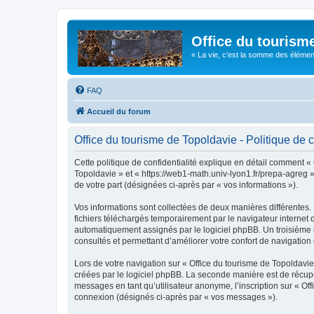
Office du tourism
« La vie, c'est la somme des éléments 
FAQ
Accueil du forum
Office du tourisme de Topoldavie - Politique de c
Cette politique de confidentialité explique en détail comment « 
Topoldavie » et « https://web1-math.univ-lyon1.fr/prepa-agreg »)
de votre part (désignées ci-après par « vos informations »).
Vos informations sont collectées de deux manières différentes.
fichiers téléchargés temporairement par le navigateur internet 
automatiquement assignés par le logiciel phpBB. Un troisième co
consultés et permettant d’améliorer votre confort de navigation e
Lors de votre navigation sur « Office du tourisme de Topoldav
créées par le logiciel phpBB. La seconde manière est de récup
messages en tant qu’utilisateur anonyme, l’inscription sur « Of
connexion (désignés ci-après par « vos messages »).