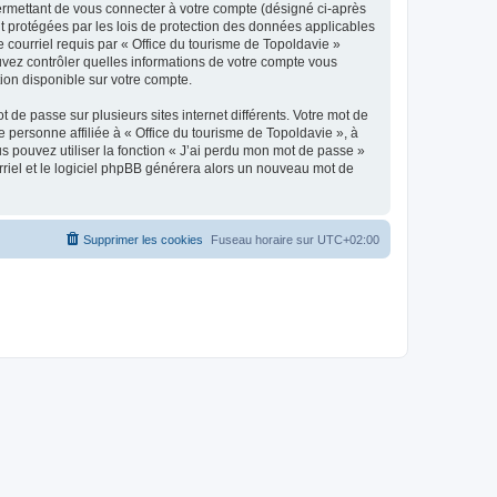
ermettant de vous connecter à votre compte (désigné ci-après
nt protégées par les lois de protection des données applicables
e courriel requis par « Office du tourisme de Topoldavie »
pouvez contrôler quelles informations de votre compte vous
ion disponible sur votre compte.
 de passe sur plusieurs sites internet différents. Votre mot de
personne affiliée à « Office du tourisme de Topoldavie », à
 pouvez utiliser la fonction « J’ai perdu mon mot de passe »
urriel et le logiciel phpBB générera alors un nouveau mot de
Supprimer les cookies
Fuseau horaire sur
UTC+02:00