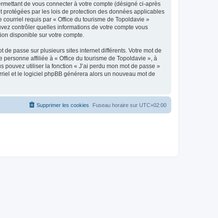
ermettant de vous connecter à votre compte (désigné ci-après
nt protégées par les lois de protection des données applicables
e courriel requis par « Office du tourisme de Topoldavie »
pouvez contrôler quelles informations de votre compte vous
ion disponible sur votre compte.
 de passe sur plusieurs sites internet différents. Votre mot de
personne affiliée à « Office du tourisme de Topoldavie », à
 pouvez utiliser la fonction « J’ai perdu mon mot de passe »
urriel et le logiciel phpBB générera alors un nouveau mot de
Supprimer les cookies
Fuseau horaire sur
UTC+02:00