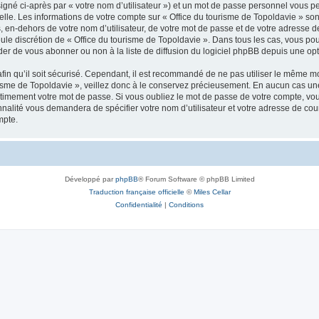
igné ci-après par « votre nom d’utilisateur ») et un mot de passe personnel vous p
elle. Les informations de votre compte sur « Office du tourisme de Topoldavie » so
, en-dehors de votre nom d’utilisateur, de votre mot de passe et de votre adresse d
a seule discrétion de « Office du tourisme de Topoldavie ». Dans tous les cas, vous 
r de vous abonner ou non à la liste de diffusion du logiciel phpBB depuis une opt
afin qu’il soit sécurisé. Cependant, il est recommandé de ne pas utiliser le même mot
isme de Topoldavie », veillez donc à le conservez précieusement. En aucun cas une 
timement votre mot de passe. Si vous oubliez le mot de passe de votre compte, vous
onnalité vous demandera de spécifier votre nom d’utilisateur et votre adresse de co
mpte.
Développé par
phpBB
® Forum Software © phpBB Limited
Traduction française officielle
©
Miles Cellar
Confidentialité
|
Conditions