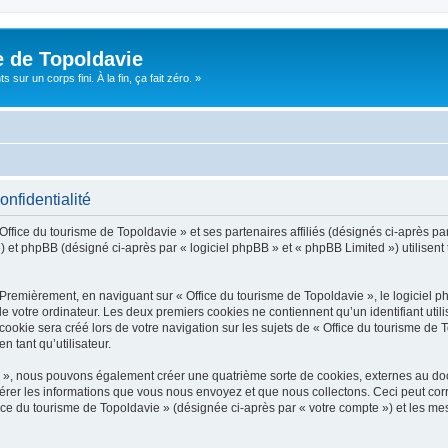
e de Topoldavie
sur un corps fini. À la fin, ça fait zéro. »
onfidentialité
Office du tourisme de Topoldavie » et ses partenaires affiliés (désignés ci-après par
 et phpBB (désigné ci-après par « logiciel phpBB » et « phpBB Limited ») utilisent t
 Premièrement, en naviguant sur « Office du tourisme de Topoldavie », le logiciel 
de votre ordinateur. Les deux premiers cookies ne contiennent qu’un identifiant util
okie sera créé lors de votre navigation sur les sujets de « Office du tourisme de To
n tant qu’utilisateur.
ie », nous pouvons également créer une quatrième sorte de cookies, externes au d
érer les informations que vous nous envoyez et que nous collectons. Ceci peut cor
fice du tourisme de Topoldavie » (désignée ci-après par « votre compte ») et les mes