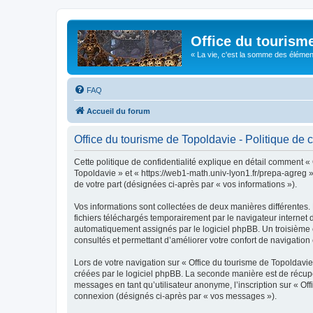
Office du tourism
« La vie, c'est la somme des éléments 
FAQ
Accueil du forum
Office du tourisme de Topoldavie - Politique de c
Cette politique de confidentialité explique en détail comment « 
Topoldavie » et « https://web1-math.univ-lyon1.fr/prepa-agreg »)
de votre part (désignées ci-après par « vos informations »).
Vos informations sont collectées de deux manières différentes.
fichiers téléchargés temporairement par le navigateur internet 
automatiquement assignés par le logiciel phpBB. Un troisième co
consultés et permettant d’améliorer votre confort de navigation e
Lors de votre navigation sur « Office du tourisme de Topoldav
créées par le logiciel phpBB. La seconde manière est de récup
messages en tant qu’utilisateur anonyme, l’inscription sur « Of
connexion (désignés ci-après par « vos messages »).