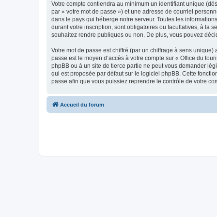
Votre compte contiendra au minimum un identifiant unique (dés
par « votre mot de passe ») et une adresse de courriel personn
dans le pays qui héberge notre serveur. Toutes les informations
durant votre inscription, sont obligatoires ou facultatives, à l
souhaitez rendre publiques ou non. De plus, vous pouvez décide
Votre mot de passe est chiffré (par un chiffrage à sens unique) 
passe est le moyen d’accès à votre compte sur « Office du tour
phpBB ou à un site de tierce partie ne peut vous demander légi
qui est proposée par défaut sur le logiciel phpBB. Cette foncti
passe afin que vous puissiez reprendre le contrôle de votre co
Accueil du forum