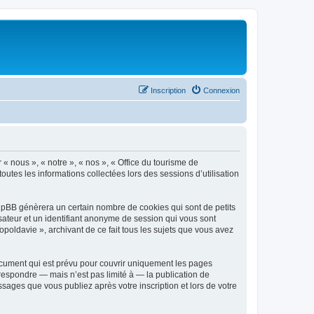
Inscription
Connexion
 « nous », « notre », « nos », « Office du tourisme de
outes les informations collectées lors des sessions d’utilisation
phpBB génèrera un certain nombre de cookies qui sont de petits
isateur et un identifiant anonyme de session qui vous sont
poldavie », archivant de ce fait tous les sujets que vous avez
ocument qui est prévu pour couvrir uniquement les pages
respondre — mais n’est pas limité à — la publication de
sages que vous publiez après votre inscription et lors de votre