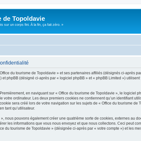
e de Topoldavie
sur un corps fini. À la fin, ça fait zéro. »
onfidentialité
Office du tourisme de Topoldavie » et ses partenaires affiliés (désignés ci-après par
 et phpBB (désigné ci-après par « logiciel phpBB » et « phpBB Limited ») utilisent t
 Premièrement, en naviguant sur « Office du tourisme de Topoldavie », le logiciel 
de votre ordinateur. Les deux premiers cookies ne contiennent qu’un identifiant util
okie sera créé lors de votre navigation sur les sujets de « Office du tourisme de To
n tant qu’utilisateur.
ie », nous pouvons également créer une quatrième sorte de cookies, externes au d
érer les informations que vous nous envoyez et que nous collectons. Ceci peut cor
fice du tourisme de Topoldavie » (désignée ci-après par « votre compte ») et les mes