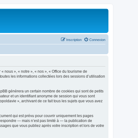
Inscription
Connexion
 « nous », « notre », « nos », « Office du tourisme de
outes les informations collectées lors des sessions d’utilisation
phpBB génèrera un certain nombre de cookies qui sont de petits
isateur et un identifiant anonyme de session qui vous sont
poldavie », archivant de ce fait tous les sujets que vous avez
ocument qui est prévu pour couvrir uniquement les pages
respondre — mais n’est pas limité à — la publication de
sages que vous publiez après votre inscription et lors de votre