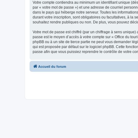
Votre compte contiendra au minimum un identifiant unique (dés
par « votre mot de passe ») et une adresse de courriel personn
dans le pays qui héberge notre serveur. Toutes les informations
durant votre inscription, sont obligatoires ou facultatives, à l
souhaitez rendre publiques ou non. De plus, vous pouvez décide
Votre mot de passe est chiffré (par un chiffrage à sens unique) 
passe est le moyen d’accès à votre compte sur « Office du tour
phpBB ou à un site de tierce partie ne peut vous demander légi
qui est proposée par défaut sur le logiciel phpBB. Cette foncti
passe afin que vous puissiez reprendre le contrôle de votre co
Accueil du forum