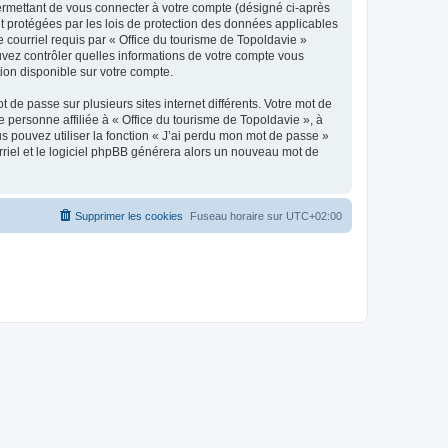
ermettant de vous connecter à votre compte (désigné ci-après
nt protégées par les lois de protection des données applicables
e courriel requis par « Office du tourisme de Topoldavie »
pouvez contrôler quelles informations de votre compte vous
ion disponible sur votre compte.
 de passe sur plusieurs sites internet différents. Votre mot de
personne affiliée à « Office du tourisme de Topoldavie », à
 pouvez utiliser la fonction « J’ai perdu mon mot de passe »
urriel et le logiciel phpBB générera alors un nouveau mot de
Supprimer les cookies
Fuseau horaire sur
UTC+02:00