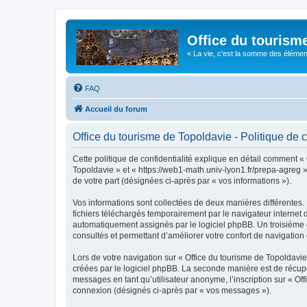
Office du tourism
« La vie, c'est la somme des éléments 
FAQ
Accueil du forum
Office du tourisme de Topoldavie - Politique de c
Cette politique de confidentialité explique en détail comment « 
Topoldavie » et « https://web1-math.univ-lyon1.fr/prepa-agreg »)
de votre part (désignées ci-après par « vos informations »).
Vos informations sont collectées de deux manières différentes.
fichiers téléchargés temporairement par le navigateur internet 
automatiquement assignés par le logiciel phpBB. Un troisième co
consultés et permettant d’améliorer votre confort de navigation e
Lors de votre navigation sur « Office du tourisme de Topoldav
créées par le logiciel phpBB. La seconde manière est de récup
messages en tant qu’utilisateur anonyme, l’inscription sur « Of
connexion (désignés ci-après par « vos messages »).