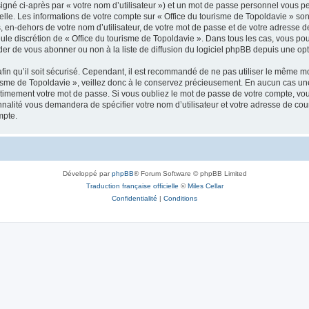
igné ci-après par « votre nom d’utilisateur ») et un mot de passe personnel vous p
elle. Les informations de votre compte sur « Office du tourisme de Topoldavie » so
, en-dehors de votre nom d’utilisateur, de votre mot de passe et de votre adresse d
a seule discrétion de « Office du tourisme de Topoldavie ». Dans tous les cas, vous 
r de vous abonner ou non à la liste de diffusion du logiciel phpBB depuis une opt
afin qu’il soit sécurisé. Cependant, il est recommandé de ne pas utiliser le même mot
isme de Topoldavie », veillez donc à le conservez précieusement. En aucun cas une 
timement votre mot de passe. Si vous oubliez le mot de passe de votre compte, vous
onnalité vous demandera de spécifier votre nom d’utilisateur et votre adresse de co
mpte.
Développé par
phpBB
® Forum Software © phpBB Limited
Traduction française officielle
©
Miles Cellar
Confidentialité
|
Conditions