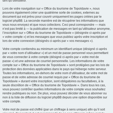
tant qu’utilisateur.
Lors de votre navigation sur « Office du tourisme de Topoldavie », nous
pouvons également créer une quatrième sorte de cookies, externes au
document qui est prévu pour couvrir uniquement les pages créées par le
logiciel phpBB. La seconde manière est de récupérer les informations que
vous nous envoyez et que nous collectons. Ceci peut correspondre — mais
n’est pas limité à — la publication de messages en tant qu’utilisateur anonyme,
l’inscription sur « Office du tourisme de Topoldavie » (désignée ci-après par
« votre compte ») et les messages que vous publiez après votre inscription et
lors de votre connexion (désignés ci-après par « vos messages »).
Votre compte contiendra au minimum un identifiant unique (désigné ci-après
par « votre nom d’utilisateur ») et un mot de passe personnel vous permettant
de vous connecter à votre compte (désigné ci-après par « votre mot de
passe ») et une adresse de courriel personnelle. Les informations de votre
compte sur « Office du tourisme de Topoldavie » sont protégées par les lois de
protection des données applicables dans le pays qui héberge notre serveur.
Toutes les informations, en-dehors de votre nom d’utilisateur, de votre mot de
passe et de votre adresse de courriel requis par « Office du tourisme de
Topoldavie » durant votre inscription, sont obligatoires ou facultatives, à la
seule discrétion de « Office du tourisme de Topoldavie ». Dans tous les cas,
vous pouvez contrôler quelles informations de votre compte vous souhaitez
rendre publiques ou non. De plus, vous pouvez décider de vous abonner ou
non à la liste de diffusion du logiciel phpBB depuis une option disponible sur
votre compte.
Votre mot de passe est chiffré (par un chiffrage à sens unique) afin qu’il soit