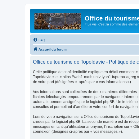
Office du tourism
« La vie, c'est la somme des éléments 
FAQ
Accueil du forum
Office du tourisme de Topoldavie - Politique de c
Cette politique de confidentialité explique en détail comment « 
Topoldavie » et « https://web1-math.univ-lyon1.fr/prepa-agreg »)
de votre part (désignées ci-après par « vos informations »).
Vos informations sont collectées de deux manières différentes.
fichiers téléchargés temporairement par le navigateur internet 
automatiquement assignés par le logiciel phpBB. Un troisième co
consultés et permettant d’améliorer votre confort de navigation e
Lors de votre navigation sur « Office du tourisme de Topoldav
créées par le logiciel phpBB. La seconde manière est de récup
messages en tant qu’utilisateur anonyme, l’inscription sur « Of
connexion (désignés ci-après par « vos messages »).