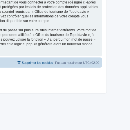
ermettant de vous connecter à votre compte (désigné ci-après
nt protégées par les lois de protection des données applicables
e courriel requis par « Office du tourisme de Topoldavie »
pouvez contrôler quelles informations de votre compte vous
ion disponible sur votre compte.
 de passe sur plusieurs sites internet différents. Votre mot de
personne affiliée à « Office du tourisme de Topoldavie », à
 pouvez utiliser la fonction « J’ai perdu mon mot de passe »
urriel et le logiciel phpBB générera alors un nouveau mot de
Supprimer les cookies
Fuseau horaire sur
UTC+02:00