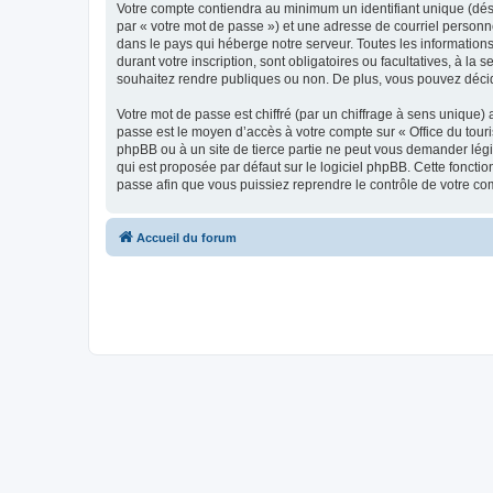
Votre compte contiendra au minimum un identifiant unique (dés
par « votre mot de passe ») et une adresse de courriel personn
dans le pays qui héberge notre serveur. Toutes les informations
durant votre inscription, sont obligatoires ou facultatives, à l
souhaitez rendre publiques ou non. De plus, vous pouvez décide
Votre mot de passe est chiffré (par un chiffrage à sens unique) 
passe est le moyen d’accès à votre compte sur « Office du tour
phpBB ou à un site de tierce partie ne peut vous demander légi
qui est proposée par défaut sur le logiciel phpBB. Cette foncti
passe afin que vous puissiez reprendre le contrôle de votre co
Accueil du forum