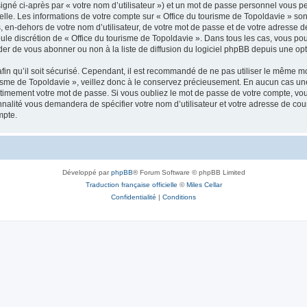
igné ci-après par « votre nom d’utilisateur ») et un mot de passe personnel vous p
elle. Les informations de votre compte sur « Office du tourisme de Topoldavie » so
, en-dehors de votre nom d’utilisateur, de votre mot de passe et de votre adresse d
a seule discrétion de « Office du tourisme de Topoldavie ». Dans tous les cas, vous 
r de vous abonner ou non à la liste de diffusion du logiciel phpBB depuis une opt
afin qu’il soit sécurisé. Cependant, il est recommandé de ne pas utiliser le même mot
isme de Topoldavie », veillez donc à le conservez précieusement. En aucun cas une 
timement votre mot de passe. Si vous oubliez le mot de passe de votre compte, vous
onnalité vous demandera de spécifier votre nom d’utilisateur et votre adresse de co
mpte.
Développé par
phpBB
® Forum Software © phpBB Limited
Traduction française officielle
©
Miles Cellar
Confidentialité
|
Conditions