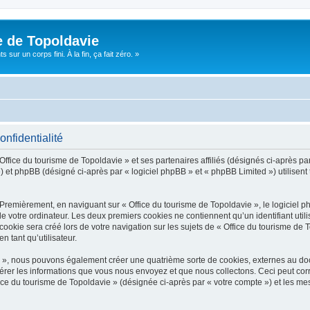
e de Topoldavie
sur un corps fini. À la fin, ça fait zéro. »
onfidentialité
Office du tourisme de Topoldavie » et ses partenaires affiliés (désignés ci-après par
 et phpBB (désigné ci-après par « logiciel phpBB » et « phpBB Limited ») utilisent t
 Premièrement, en naviguant sur « Office du tourisme de Topoldavie », le logiciel 
de votre ordinateur. Les deux premiers cookies ne contiennent qu’un identifiant util
okie sera créé lors de votre navigation sur les sujets de « Office du tourisme de To
n tant qu’utilisateur.
ie », nous pouvons également créer une quatrième sorte de cookies, externes au d
érer les informations que vous nous envoyez et que nous collectons. Ceci peut cor
fice du tourisme de Topoldavie » (désignée ci-après par « votre compte ») et les mes