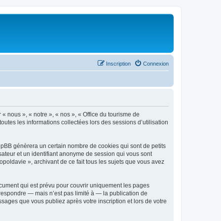
Inscription
Connexion
 « nous », « notre », « nos », « Office du tourisme de
outes les informations collectées lors des sessions d’utilisation
phpBB génèrera un certain nombre de cookies qui sont de petits
isateur et un identifiant anonyme de session qui vous sont
poldavie », archivant de ce fait tous les sujets que vous avez
ocument qui est prévu pour couvrir uniquement les pages
respondre — mais n’est pas limité à — la publication de
sages que vous publiez après votre inscription et lors de votre